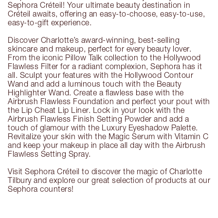
Sephora Créteil! Your ultimate beauty destination in
Créteil awaits, offering an easy-to-choose, easy-to-use,
easy-to-gift experience.
Discover Charlotte’s award-winning, best-selling
skincare and makeup, perfect for every beauty lover.
From the iconic Pillow Talk collection to the Hollywood
Flawless Filter for a radiant complexion, Sephora has it
all. Sculpt your features with the Hollywood Contour
Wand and add a luminous touch with the Beauty
Highlighter Wand. Create a flawless base with the
Airbrush Flawless Foundation and perfect your pout with
the Lip Cheat Lip Liner. Lock in your look with the
Airbrush Flawless Finish Setting Powder and add a
touch of glamour with the Luxury Eyeshadow Palette.
Revitalize your skin with the Magic Serum with Vitamin C
and keep your makeup in place all day with the Airbrush
Flawless Setting Spray.
Visit Sephora Créteil to discover the magic of Charlotte
Tilbury and explore our great selection of products at our
Sephora counters!