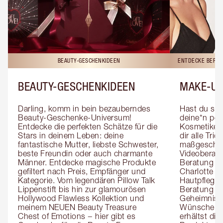
BEAUTY-GESCHENKIDEEN
ENTDECKE BERAT
BEAUTY-GESCHENKIDEEN
MAKE-UP
Darling, komm in bein bezauberndes 
Hast du sch
Beauty-Geschenke-Universum! 
deine*n pers
Entdecke die perfekten Schätze für die 
Kosmetiker*
Stars in deinem Leben: deine 
dir alle Tri
fantastische Mutter, liebste Schwester, 
maßgeschnei
beste Freundin oder auch charmante 
Videoberat
Männer. Entdecke magische Produkte 
Beratung mi
gefiltert nach Preis, Empfänger und 
Charlotte g
Kategorie. Vom legendären Pillow Talk 
Hautpflegeex
Lippenstift bis hin zur glamourösen 
Beratung er
Hollywood Flawless Kollektion und 
Geheimnisse
meinem NEUEN Beauty Treasure 
Wünsche zug
Chest of Emotions − hier gibt es 
erhältst die