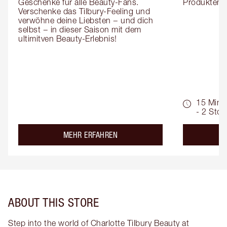
Geschenke für alle Beauty-Fans. 
Produktemp
Verschenke das Tilbury-Feeling und 
verwöhne deine Liebsten − und dich 
selbst − in dieser Saison mit dem 
ultimitven Beauty-Erlebnis!
15 Min.
- 2 Std.
about the
MEHR ERFAHREN
ABOUT THIS STORE
Step into the world of Charlotte Tilbury Beauty at