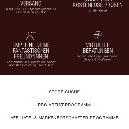
VERSAND
KOSTENLOSE PROBEN
KOSTENLOSER Standardversand für
an der Kasse
Bestellungen ab 59 €
EMPFIEHL DEINE
VIRTUELLE
FANTASTISCHEN
BERATUNGEN
FREUND*INNEN
Individuelle Tipps von meinen
Beauty-Stylist*innen!
und erhalte 20 € Rabatt bei deiner
nächsten Bestellung über 100 €
STORE-SUCHE
PRO ARTIST PROGRAMM
AFFILIATE- & MARKENBOTSCHAFTER-PROGRAMME