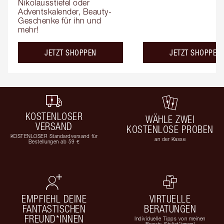
Nikolausstiefel oder 
Adventskalender, Beauty-
Geschenke für ihn und 
mehr!
JETZT SHOPPEN
JETZT SHOPPEN
KOSTENLOSER
WÄHLE ZWEI
VERSAND
KOSTENLOSE PROBEN
KOSTENLOSER Standardversand für
an der Kasse
Bestellungen ab 59 €
EMPFIEHL DEINE
VIRTUELLE
FANTASTISCHEN
BERATUNGEN
FREUND*INNEN
Individuelle Tipps von meinen
Beauty-Stylist*innen!