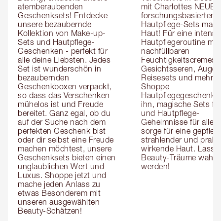
atemberaubenden 
mit Charlottes NEUEN 
Geschenksets! Entdecke 
forschungsbasierten 
unsere bezaubernde 
Hautpflege-Sets magi
Kollektion von Make-up-
Haut! Für eine intensivi
Sets und Hautpflege-
Hautpflegeroutine mit 
Geschenken - perfekt für 
nachfüllbaren 
alle deine Liebsten. Jedes 
Feuchtigkeitscremes, 
Set ist wunderschön in 
Gesichtsseren, Augens
bezaubernden 
Reisesets und mehr! 
Geschenkboxen verpackt, 
Shoppe 
so dass das Verschenken 
Hautpflegegeschenke f
mühelos ist und Freude 
ihn, magische Sets für 
bereitet. Ganz egal, ob du 
und Hautpflege-
auf der Suche nach dem 
Geheimnisse für alle, 
perfekten Geschenk bist 
sorge für eine gepflegt
oder dir selbst eine Freude 
strahlender und praller
machen möchtest, unsere 
wirkende Haut. Lass 
Geschenksets bieten einen 
Beauty-Träume wahr 
unglaublichen Wert und 
werden!
Luxus. Shoppe jetzt und 
mache jeden Anlass zu 
etwas Besonderem mit 
unseren ausgewählten 
Beauty-Schätzen!