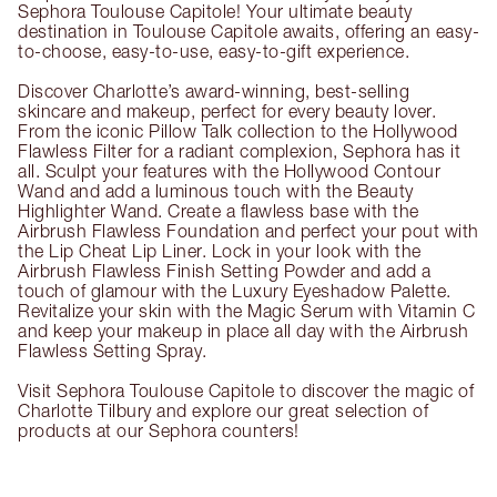
Sephora Toulouse Capitole! Your ultimate beauty
destination in Toulouse Capitole awaits, offering an easy-
to-choose, easy-to-use, easy-to-gift experience.
Discover Charlotte’s award-winning, best-selling
skincare and makeup, perfect for every beauty lover.
From the iconic Pillow Talk collection to the Hollywood
Flawless Filter for a radiant complexion, Sephora has it
all. Sculpt your features with the Hollywood Contour
Wand and add a luminous touch with the Beauty
Highlighter Wand. Create a flawless base with the
Airbrush Flawless Foundation and perfect your pout with
the Lip Cheat Lip Liner. Lock in your look with the
Airbrush Flawless Finish Setting Powder and add a
touch of glamour with the Luxury Eyeshadow Palette.
Revitalize your skin with the Magic Serum with Vitamin C
and keep your makeup in place all day with the Airbrush
Flawless Setting Spray.
Visit Sephora Toulouse Capitole to discover the magic of
Charlotte Tilbury and explore our great selection of
products at our Sephora counters!