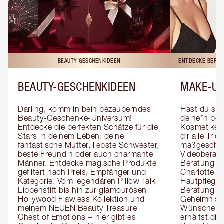
BEAUTY-GESCHENKIDEEN
ENTDECKE BERAT
BEAUTY-GESCHENKIDEEN
MAKE-UP
Darling, komm in bein bezauberndes 
Hast du sch
Beauty-Geschenke-Universum! 
deine*n pers
Entdecke die perfekten Schätze für die 
Kosmetiker*
Stars in deinem Leben: deine 
dir alle Tri
fantastische Mutter, liebste Schwester, 
maßgeschnei
beste Freundin oder auch charmante 
Videoberat
Männer. Entdecke magische Produkte 
Beratung mi
gefiltert nach Preis, Empfänger und 
Charlotte g
Kategorie. Vom legendären Pillow Talk 
Hautpflegeex
Lippenstift bis hin zur glamourösen 
Beratung er
Hollywood Flawless Kollektion und 
Geheimnisse
meinem NEUEN Beauty Treasure 
Wünsche zug
Chest of Emotions − hier gibt es 
erhältst die