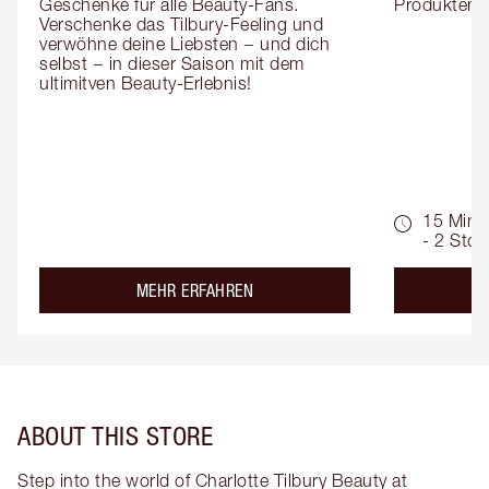
Geschenke für alle Beauty-Fans. 
Produktemp
Verschenke das Tilbury-Feeling und 
verwöhne deine Liebsten − und dich 
selbst − in dieser Saison mit dem 
ultimitven Beauty-Erlebnis!
15 Min.
- 2 Std.
about the
MEHR ERFAHREN
ABOUT THIS STORE
Step into the world of Charlotte Tilbury Beauty at