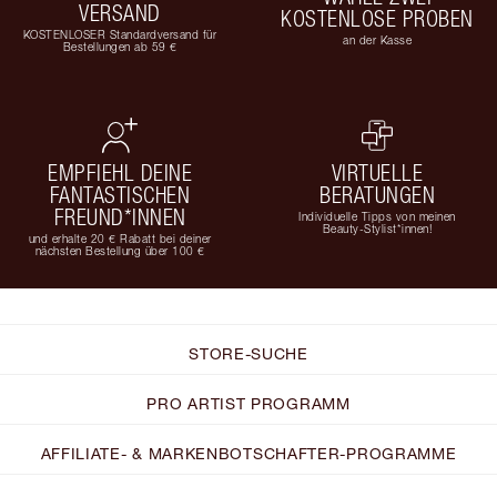
VERSAND
KOSTENLOSE PROBEN
KOSTENLOSER Standardversand für
an der Kasse
Bestellungen ab 59 €
EMPFIEHL DEINE
VIRTUELLE
FANTASTISCHEN
BERATUNGEN
FREUND*INNEN
Individuelle Tipps von meinen
Beauty-Stylist*innen!
und erhalte 20 € Rabatt bei deiner
nächsten Bestellung über 100 €
STORE-SUCHE
PRO ARTIST PROGRAMM
AFFILIATE- & MARKENBOTSCHAFTER-PROGRAMME