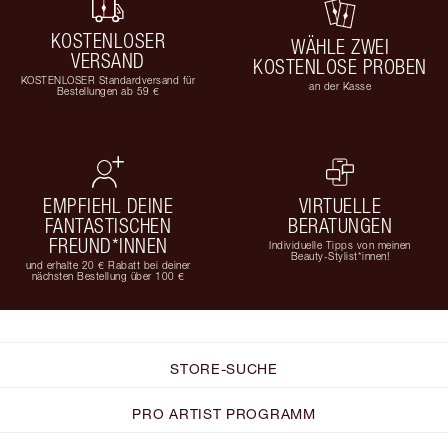
KOSTENLOSER
WÄHLE ZWEI
VERSAND
KOSTENLOSE PROBEN
KOSTENLOSER Standardversand für
an der Kasse
Bestellungen ab 59 €
EMPFIEHL DEINE
VIRTUELLE
FANTASTISCHEN
BERATUNGEN
FREUND*INNEN
Individuelle Tipps von meinen
Beauty-Stylist*innen!
und erhalte 20 € Rabatt bei deiner
nächsten Bestellung über 100 €
STORE-SUCHE
PRO ARTIST PROGRAMM