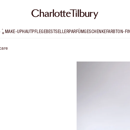
MAKE-UP
HAUTPFLEGE
BESTSELLER
PARFÜM
GESCHENKE
FARBTON-FI
care