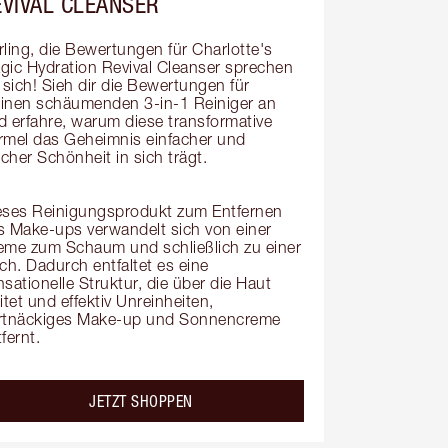
EVIVAL CLEANSER
rling, die Bewertungen für Charlotte's 
gic Hydration Revival Cleanser sprechen 
 sich! Sieh dir die Bewertungen für 
inen schäumenden 3-in-1 Reiniger an 
d erfahre, warum diese transformative 
rmel das Geheimnis einfacher und 
scher Schönheit in sich trägt.

eses Reinigungsprodukt zum Entfernen 
s Make-ups verwandelt sich von einer 
eme zum Schaum und schließlich zu einer 
ch. Dadurch entfaltet es eine 
sationelle Struktur, die über die Haut 
itet und effektiv Unreinheiten, 
rtnäckiges Make-up und Sonnencreme 
fernt.
JETZT SHOPPEN