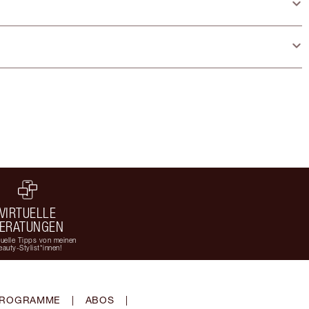
VIRTUELLE
ERATUNGEN
duelle Tipps von meinen
eauty-Stylist*innen!
-PROGRAMME
|
ABOS
|