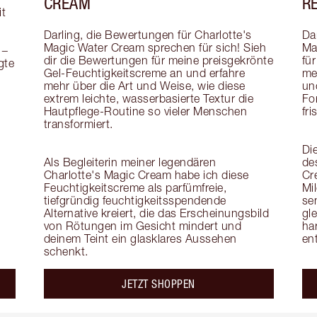
CREAM
R
t 
Darling, die Bewertungen für Charlotte's 
Da
Magic Water Cream sprechen für sich! Sieh 
Ma
− 
dir die Bewertungen für meine preisgekrönte 
für
te 
Gel-Feuchtigkeitscreme an und erfahre 
me
mehr über die Art und Weise, wie diese 
un
extrem leichte, wasserbasierte Textur die 
Fo
Hautpflege-Routine so vieler Menschen 
fri
transformiert.

Di
Als Begleiterin meiner legendären 
de
Charlotte's Magic Cream habe ich diese 
Cr
Feuchtigkeitscreme als parfümfreie, 
Mil
tiefgründig feuchtigkeitsspendende 
sen
Alternative kreiert, die das Erscheinungsbild 
gle
von Rötungen im Gesicht mindert und 
ha
deinem Teint ein glasklares Aussehen 
ent
schenkt.
JETZT SHOPPEN