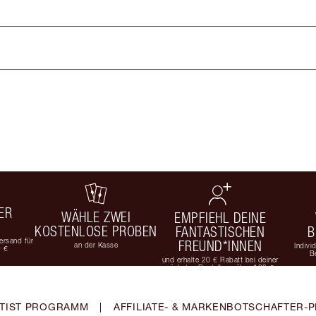
ER
WÄHLE ZWEI
EMPFIEHL DEINE
KOSTENLOSE PROBEN
FANTASTISCHEN
B
rsand für
FREUND*INNEN
an der Kasse
Indivi
9 €
B
und erhalte 20 € Rabatt bei deiner
nächsten Bestellung über 100 €
TIST PROGRAMM
|
AFFILIATE- & MARKENBOTSCHAFTER