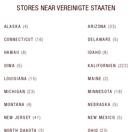
STORES NEAR
VEREINIGTE STAATEN
ALASKA
(
4
)
ARIZONA
(
33
)
CONNECTICUT
(
16
)
DELAWARE
(
5
)
HAWAII
(
8
)
IDAHO
(
8
)
IOWA
(
5
)
KALIFORNIEN
(
222
)
LOUISIANA
(
15
)
MAINE
(
2
)
MICHIGAN
(
23
)
MINNESOTA
(
18
)
MONTANA
(
4
)
NEBRASKA
(
5
)
NEW JERSEY
(
41
)
NEW MEXICO
(
5
)
NORTH DAKOTA
(
3
)
OHIO
(
23
)