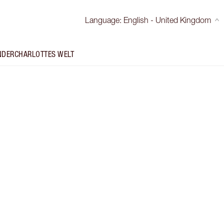
Language
:
English - United Kingdom
NDER
CHARLOTTES WELT