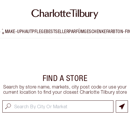
MAKE-UP
HAUTPFLEGE
BESTSELLER
PARFÜM
GESCHENKE
FARBTON-FI
FIND A STORE
Search by store name, markets, city post code or use your
current location to find your closest Charlotte Tilbury store