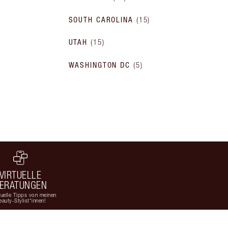
SOUTH CAROLINA
(
15
)
UTAH
(
15
)
WASHINGTON DC
(
5
)
VIRTUELLE
ERATUNGEN
duelle Tipps von meinen
eauty-Stylist*innen!