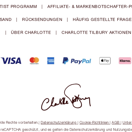
TIST PROGRAMM
|
AFFILIATE- & MARKENBOTSCHAFTER
SAND
|
RÜCKSENDUNGEN
|
HÄUFIG GESTELLTE FRAG
|
ÜBER CHARLOTTE
|
CHARLOTTE TILBURY AKTIONEN
lle Rechte vorbehalten.
|
Datenschutzerklärung
|
Cookie-Richtlinien
|
AGB
|
Unter
h reCAPTCHA geschützt, und es gelten die Datenschutzerklärung und Nutzungs