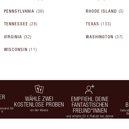
PENNSYLVANIA
(
36
)
RHODE ISLAND
(
3
)
TENNESSEE
(
28
)
TEXAS
(
133
)
VIRGINIA
(
32
)
WASHINGTON
(
37
)
WISCONSIN
(
11
)
ER
WÄHLE ZWEI
EMPFIEHL DEINE
KOSTENLOSE PROBEN
FANTASTISCHEN
B
rsand für
FREUND*INNEN
an der Kasse
Indivi
9 €
B
und erhalte 20 € Rabatt bei deiner
nächsten Bestellung über 100 €