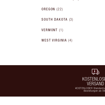
OREGON
(
22
)
SOUTH DAKOTA
(
3
)
VERMONT
(
1
)
WEST VIRGINIA
(
4
)
KOSTENLOS
VERSAND
KOSTENLOSER Standardve
Bestellungen ab 5