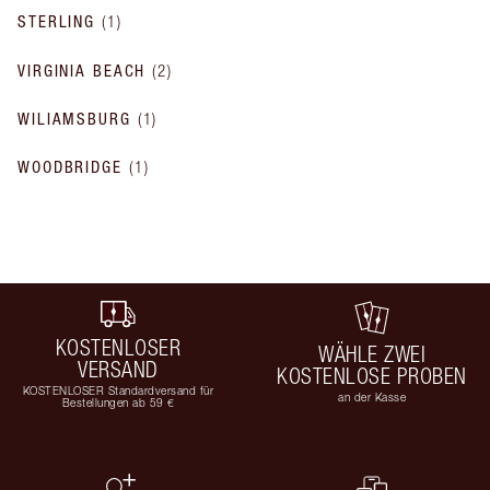
STERLING
(
1
)
VIRGINIA BEACH
(
2
)
WILIAMSBURG
(
1
)
WOODBRIDGE
(
1
)
KOSTENLOSER
WÄHLE ZWEI
VERSAND
KOSTENLOSE PROBEN
KOSTENLOSER Standardversand für
an der Kasse
Bestellungen ab 59 €