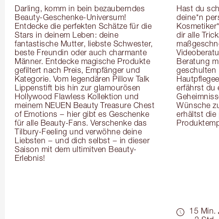
Darling, komm in bein bezauberndes 
Hast du sch
Beauty-Geschenke-Universum! 
deine*n pers
Entdecke die perfekten Schätze für die 
Kosmetiker*
Stars in deinem Leben: deine 
dir alle Tri
fantastische Mutter, liebste Schwester, 
maßgeschnei
beste Freundin oder auch charmante 
Videoberat
Männer. Entdecke magische Produkte 
Beratung mi
gefiltert nach Preis, Empfänger und 
geschulten 
Kategorie. Vom legendären Pillow Talk 
Hautpflegeex
Lippenstift bis hin zur glamourösen 
erfährst du
Hollywood Flawless Kollektion und 
Geheimnisse
meinem NEUEN Beauty Treasure Chest 
Wünsche zug
of Emotions − hier gibt es Geschenke 
erhältst die
für alle Beauty-Fans. Verschenke das 
Produktemp
Tilbury-Feeling und verwöhne deine 
Liebsten − und dich selbst − in dieser 
Saison mit dem ultimitven Beauty-
Erlebnis!
15 Min.