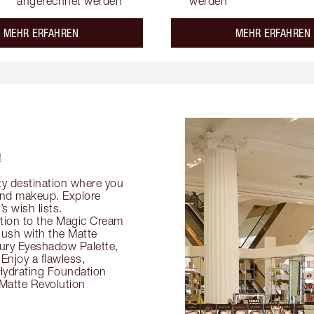
angerechnet werden
werden
about the
MEHR ERFAHREN
MEHR ERFAHREN
!
ty destination where you
 and makeup. Explore
s wish lists.
ection to the Magic Cream
flush with the Matte
ury Eyeshadow Palette,
Enjoy a flawless,
Hydrating Foundation
 Matte Revolution