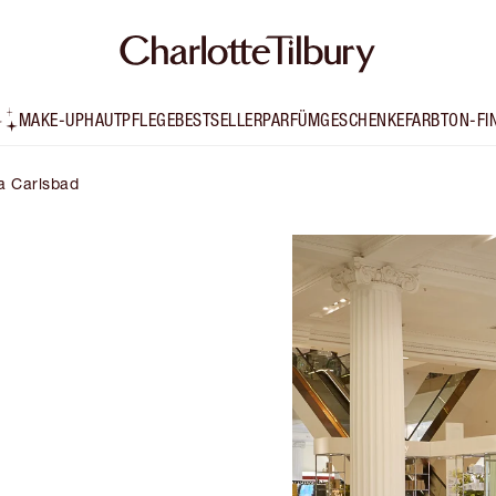
MAKE-UP
HAUTPFLEGE
BESTSELLER
PARFÜM
GESCHENKE
FARBTON-FI
ta Carlsbad