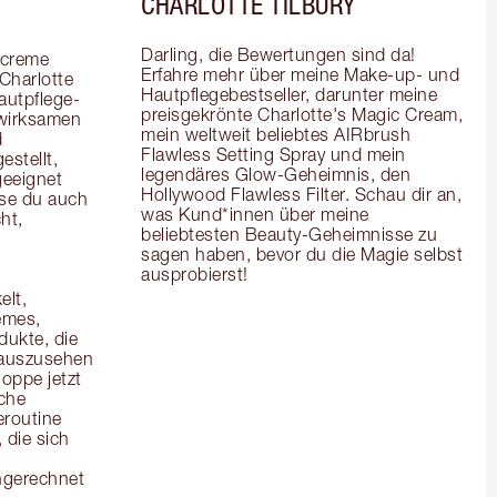
CHARLOTTE TILBURY
Darling, die Bewertungen sind da! 
creme 
Erfahre mehr über meine Make-up- und 
Charlotte 
Hautpflegebestseller, darunter meine 
autpflege-
preisgekrönte Charlotte's Magic Cream, 
wirksamen 
mein weltweit beliebtes AIRbrush 
 
Flawless Setting Spray und mein 
stellt, 
legendäres Glow-Geheimnis, den 
eeignet 
Hollywood Flawless Filter. Schau dir an, 
se du auch 
was Kund*innen über meine 
t, 
beliebtesten Beauty-Geheimnisse zu 
sagen haben, bevor du die Magie selbst 
ausprobierst!
lt, 
mes, 
kte, die 
 auszusehen 
oppe jetzt 
che 
routine 
die sich 
ngerechnet