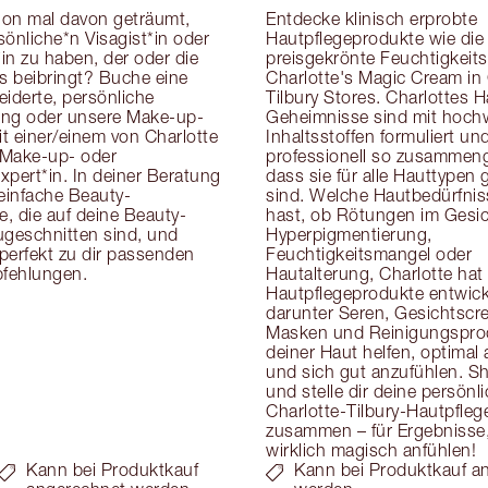
on mal davon geträumt, 
Entdecke klinisch erprobte 
önliche*n Visagist*in oder 
Hautpflegeprodukte wie die 
in zu haben, der oder die 
preisgekrönte Feuchtigkeits
cks beibringt? Buche eine 
Charlotte's Magic Cream in 
derte, persönliche 
Tilbury Stores. Charlottes H
ung oder unsere Make-up-
Geheimnisse sind mit hoch
t einer/einem von Charlotte 
Inhaltsstoffen formuliert und
Make-up- oder 
professionell so zusammenge
pert*in. In deiner Beratung 
dass sie für alle Hauttypen g
 einfache Beauty-
sind. Welche Hautbedürfnis
, die auf deine Beauty-
hast, ob Rötungen im Gesich
eschnitten sind, und 
Hyperpigmentierung, 
 perfekt zu dir passenden 
Feuchtigkeitsmangel oder 
fehlungen.
Hautalterung, Charlotte hat 
Hautpflegeprodukte entwicke
darunter Seren, Gesichtscre
Masken und Reinigungsprodu
deiner Haut helfen, optimal
und sich gut anzufühlen. Sh
und stelle dir deine persönli
Charlotte-Tilbury-Hautpflege
zusammen – für Ergebnisse, 
wirklich magisch anfühlen!
Kann bei Produktkauf
Kann bei Produktkauf a