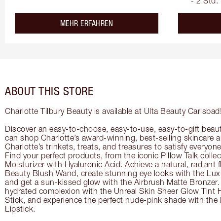
- 2 Std.
about the
MEHR ERFAHREN
ABOUT THIS STORE
Charlotte Tilbury Beauty is available at Ulta Beauty Carlsbad
Discover an easy-to-choose, easy-to-use, easy-to-gift beau
can shop Charlotte’s award-winning, best-selling skincare
Charlotte’s trinkets, treats, and treasures to satisfy everyone’
Find your perfect products, from the iconic Pillow Talk coll
Moisturizer with Hyaluronic Acid. Achieve a natural, radiant 
Beauty Blush Wand, create stunning eye looks with the Lux
and get a sun-kissed glow with the Airbrush Matte Bronzer. 
hydrated complexion with the Unreal Skin Sheer Glow Tint 
Stick, and experience the perfect nude-pink shade with the
Lipstick.