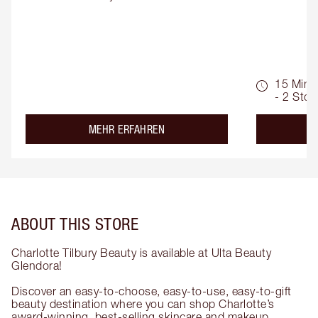
15 Min.
- 2 Std.
about the
MEHR ERFAHREN
ABOUT THIS STORE
Charlotte Tilbury Beauty is available at Ulta Beauty
Glendora!
Discover an easy-to-choose, easy-to-use, easy-to-gift
beauty destination where you can shop Charlotte’s
award-winning, best-selling skincare and makeup.