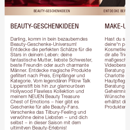
BEAUTY-GESCHENKIDEEN
ENTDECKE BERAT
BEAUTY-GESCHENKIDEEN
MAKE-UP
Darling, komm in bein bezauberndes 
Hast du sch
Beauty-Geschenke-Universum! 
deine*n pers
Entdecke die perfekten Schätze für die 
Kosmetiker*
Stars in deinem Leben: deine 
dir alle Tri
fantastische Mutter, liebste Schwester, 
maßgeschnei
beste Freundin oder auch charmante 
Videoberat
Männer. Entdecke magische Produkte 
Beratung mi
gefiltert nach Preis, Empfänger und 
Charlotte g
Kategorie. Vom legendären Pillow Talk 
Hautpflegeex
Lippenstift bis hin zur glamourösen 
Beratung er
Hollywood Flawless Kollektion und 
Geheimnisse
meinem NEUEN Beauty Treasure 
Wünsche zug
Chest of Emotions − hier gibt es 
erhältst die
Geschenke für alle Beauty-Fans. 
Produktemp
Verschenke das Tilbury-Feeling und 
verwöhne deine Liebsten − und dich 
selbst − in dieser Saison mit dem 
ultimitven Beauty-Erlebnis!