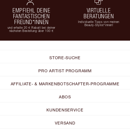
EMPFIEHL DEINE
VIRTUELLE
FANTASTISCHEN
BERATUNGEN
FREUND*INNEN
Individuelle Tipps von meinen
Beauty-Stylist*innen!
und erhalte 20 € Rabatt bei deiner
nächsten Bestellung über 100 €
STORE-SUCHE
PRO ARTIST PROGRAMM
AFFILIATE- & MARKENBOTSCHAFTER-PROGRAMME
ABOS
KUNDENSERVICE
VERSAND