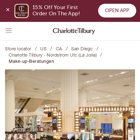
15% Off Your First 
OPEN APP
Order On The App!
/
/
/
/
Store locator
US
CA
San Diego
/
Charlotte Tilbury - Nordstrom Utc (La Jolla)
Make-up-Beratungen