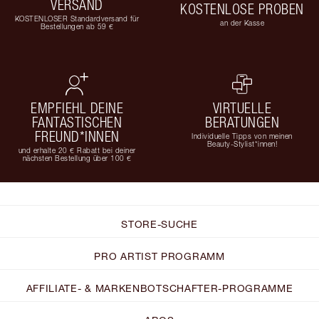
VERSAND
KOSTENLOSE PROBEN
KOSTENLOSER Standardversand für
an der Kasse
Bestellungen ab 59 €
EMPFIEHL DEINE
VIRTUELLE
FANTASTISCHEN
BERATUNGEN
FREUND*INNEN
Individuelle Tipps von meinen
Beauty-Stylist*innen!
und erhalte 20 € Rabatt bei deiner
nächsten Bestellung über 100 €
STORE-SUCHE
PRO ARTIST PROGRAMM
AFFILIATE- & MARKENBOTSCHAFTER-PROGRAMME