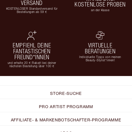
VERSAND
KOSTENLOSE PROBEN
KOSTENLOSER Standardversand für
an der Kasse
Bestellungen ab 59 €
EMPFIEHL DEINE
VIRTUELLE
FANTASTISCHEN
BERATUNGEN
FREUND*INNEN
Individuelle Tipps von meinen
Beauty-Stylist*innen!
und erhalte 20 € Rabatt bei deiner
nächsten Bestellung über 100 €
STORE-SUCHE
PRO ARTIST PROGRAMM
AFFILIATE- & MARKENBOTSCHAFTER-PROGRAMME