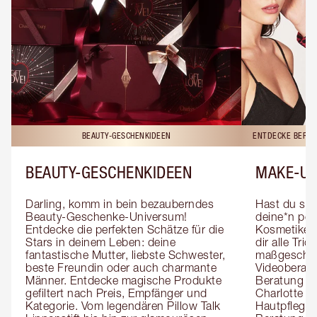
BEAUTY-GESCHENKIDEEN
ENTDECKE BERAT
BEAUTY-GESCHENKIDEEN
MAKE-UP
Darling, komm in bein bezauberndes 
Hast du sch
Beauty-Geschenke-Universum! 
deine*n pers
Entdecke die perfekten Schätze für die 
Kosmetiker*
Stars in deinem Leben: deine 
dir alle Tri
fantastische Mutter, liebste Schwester, 
maßgeschnei
beste Freundin oder auch charmante 
Videoberat
Männer. Entdecke magische Produkte 
Beratung mi
gefiltert nach Preis, Empfänger und 
Charlotte g
Kategorie. Vom legendären Pillow Talk 
Hautpflegeex