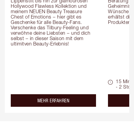
Lippenstift bis hin zur glamourösen 
Beratung er
Hollywood Flawless Kollektion und 
Geheimnisse
meinem NEUEN Beauty Treasure 
Wünsche zug
Chest of Emotions − hier gibt es 
erhältst die
Geschenke für alle Beauty-Fans. 
Produktemp
Verschenke das Tilbury-Feeling und 
verwöhne deine Liebsten − und dich 
selbst − in dieser Saison mit dem 
ultimitven Beauty-Erlebnis!
15 Min.
- 2 Std.
about the
MEHR ERFAHREN