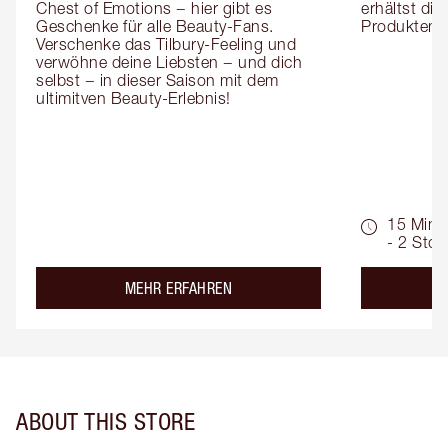
Chest of Emotions − hier gibt es 
erhältst die
Geschenke für alle Beauty-Fans. 
Produktemp
Verschenke das Tilbury-Feeling und 
verwöhne deine Liebsten − und dich 
selbst − in dieser Saison mit dem 
ultimitven Beauty-Erlebnis!
15 Min.
- 2 Std.
about the
MEHR ERFAHREN
ABOUT THIS STORE