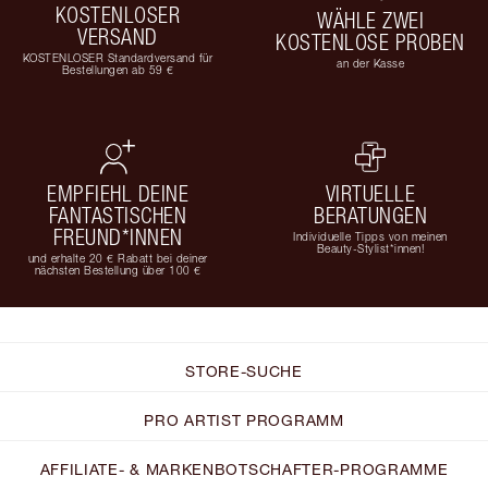
KOSTENLOSER
WÄHLE ZWEI
VERSAND
KOSTENLOSE PROBEN
KOSTENLOSER Standardversand für
an der Kasse
Bestellungen ab 59 €
EMPFIEHL DEINE
VIRTUELLE
FANTASTISCHEN
BERATUNGEN
FREUND*INNEN
Individuelle Tipps von meinen
Beauty-Stylist*innen!
und erhalte 20 € Rabatt bei deiner
nächsten Bestellung über 100 €
STORE-SUCHE
PRO ARTIST PROGRAMM
AFFILIATE- & MARKENBOTSCHAFTER-PROGRAMME