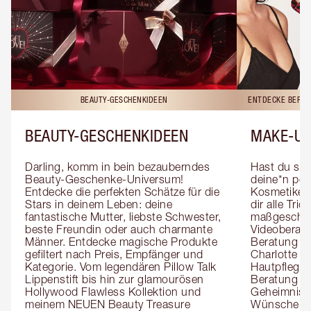
BEAUTY-GESCHENKIDEEN
ENTDECKE BERAT
BEAUTY-GESCHENKIDEEN
MAKE-UP
Darling, komm in bein bezauberndes 
Hast du sch
Beauty-Geschenke-Universum! 
deine*n pers
Entdecke die perfekten Schätze für die 
Kosmetiker*
Stars in deinem Leben: deine 
dir alle Tri
fantastische Mutter, liebste Schwester, 
maßgeschnei
beste Freundin oder auch charmante 
Videoberat
Männer. Entdecke magische Produkte 
Beratung mi
gefiltert nach Preis, Empfänger und 
Charlotte g
Kategorie. Vom legendären Pillow Talk 
Hautpflegeex
Lippenstift bis hin zur glamourösen 
Beratung er
Hollywood Flawless Kollektion und 
Geheimnisse
meinem NEUEN Beauty Treasure 
Wünsche zug