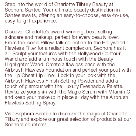
Step into the world of Charlotte Tilbury Beauty at
Sephora Santee! Your ultimate beauty destination in
Santee awaits, offering an easy-to-choose, easy-to-use,
easy-to-gift experience.
Discover Charlotte’s award-winning, best-selling
skincare and makeup, perfect for every beauty lover.
From the iconic Pillow Talk collection to the Hollywood
Flawless Filter for a radiant complexion, Sephora has it
all. Sculpt your features with the Hollywood Contour
Wand and add a luminous touch with the Beauty
Highlighter Wand. Create a flawless base with the
Airbrush Flawless Foundation and perfect your pout with
the Lip Cheat Lip Liner. Lock in your look with the
Airbrush Flawless Finish Setting Powder and add a
touch of glamour with the Luxury Eyeshadow Palette.
Revitalize your skin with the Magic Serum with Vitamin C
and keep your makeup in place all day with the Airbrush
Flawless Setting Spray.
Visit Sephora Santee to discover the magic of Charlotte
Tilbury and explore our great selection of products at our
Sephora counters!