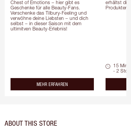
Chest of Emotions − hier gibt es 
erhältst die
Geschenke für alle Beauty-Fans. 
Produktemp
Verschenke das Tilbury-Feeling und 
verwöhne deine Liebsten − und dich 
selbst − in dieser Saison mit dem 
ultimitven Beauty-Erlebnis!
15 Min.
- 2 Std.
about the
MEHR ERFAHREN
ABOUT THIS STORE