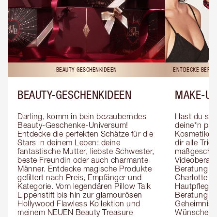
BEAUTY-GESCHENKIDEEN
ENTDECKE BERAT
BEAUTY-GESCHENKIDEEN
MAKE-UP
Darling, komm in bein bezauberndes 
Hast du sch
Beauty-Geschenke-Universum! 
deine*n pers
Entdecke die perfekten Schätze für die 
Kosmetiker*
Stars in deinem Leben: deine 
dir alle Tri
fantastische Mutter, liebste Schwester, 
maßgeschnei
beste Freundin oder auch charmante 
Videoberat
Männer. Entdecke magische Produkte 
Beratung mi
gefiltert nach Preis, Empfänger und 
Charlotte g
Kategorie. Vom legendären Pillow Talk 
Hautpflegeex
Lippenstift bis hin zur glamourösen 
Beratung er
Hollywood Flawless Kollektion und 
Geheimnisse
meinem NEUEN Beauty Treasure 
Wünsche zug