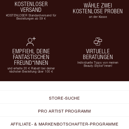
KOSTENLOSER
WÄHLE ZWEI
VERSAND
KOSTENLOSE PROBEN
KOSTENLOSER Standardversand für
an der Kasse
Bestellungen ab 59 €
EMPFIEHL DEINE
VIRTUELLE
FANTASTISCHEN
BERATUNGEN
FREUND*INNEN
Individuelle Tipps von meinen
Beauty-Stylist*innen!
und erhalte 20 € Rabatt bei deiner
nächsten Bestellung über 100 €
STORE-SUCHE
PRO ARTIST PROGRAMM
AFFILIATE- & MARKENBOTSCHAFTER-PROGRAMME