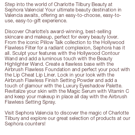
Step into the world of Charlotte Tilbury Beauty at
Sephora Valencia! Your ultimate beauty destination in
Valencia awaits, offering an easy-to-choose, easy-to-
use, easy-to-gift experience.
Discover Charlotte’s award-winning, best-selling
skincare and makeup, perfect for every beauty lover.
From the iconic Pillow Talk collection to the Hollywood
Flawless Filter for a radiant complexion, Sephora has it
all. Sculpt your features with the Hollywood Contour
Wand and add a luminous touch with the Beauty
Highlighter Wand. Create a flawless base with the
Airbrush Flawless Foundation and perfect your pout with
the Lip Cheat Lip Liner. Lock in your look with the
Airbrush Flawless Finish Setting Powder and add a
touch of glamour with the Luxury Eyeshadow Palette.
Revitalize your skin with the Magic Serum with Vitamin C
and keep your makeup in place all day with the Airbrush
Flawless Setting Spray.
Visit Sephora Valencia to discover the magic of Charlotte
Tilbury and explore our great selection of products at our
Sephora counters!