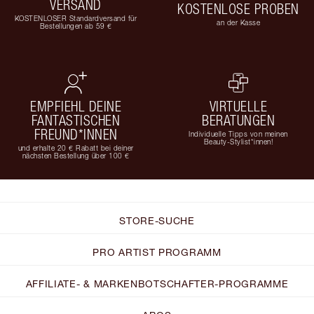
VERSAND
KOSTENLOSE PROBEN
KOSTENLOSER Standardversand für
an der Kasse
Bestellungen ab 59 €
EMPFIEHL DEINE
VIRTUELLE
FANTASTISCHEN
BERATUNGEN
FREUND*INNEN
Individuelle Tipps von meinen
Beauty-Stylist*innen!
und erhalte 20 € Rabatt bei deiner
nächsten Bestellung über 100 €
STORE-SUCHE
PRO ARTIST PROGRAMM
AFFILIATE- & MARKENBOTSCHAFTER-PROGRAMME