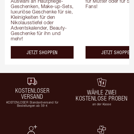
Auswahl an Hautpflege-
für Mütter oder für Sk
Geschenken, Make-up-Sets, 
Fans!
luxuriöse Geschenke für sie, 
Kleinigkeiten für den 
Nikolausstiefel oder 
Adventskalender, Beauty-
Geschenke für ihn und 
mehr!
JETZT SHOPPEN
JETZT SHOPPEN
KOSTENLOSER
WÄHLE ZWEI
VERSAND
KOSTENLOSE PROBEN
KOSTENLOSER Standardversand für
an der Kasse
Bestellungen ab 59 €