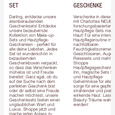
SET
GESCHENKE
Darling, entdecke unsere 
Verschenke in dieser S
atemberaubenden 
mit Charlottes NEUEN 
Geschenksets! Entdecke 
forschungsbasierten 
unsere bezaubernde 
Hautpflege-Sets magi
Kollektion von Make-up-
Haut! Für eine intensivi
Sets und Hautpflege-
Hautpflegeroutine mit 
Geschenken - perfekt für 
nachfüllbaren 
alle deine Liebsten. Jedes 
Feuchtigkeitscremes, 
Set ist wunderschön in 
Gesichtsseren, Augens
bezaubernden 
Reisesets und mehr! 
Geschenkboxen verpackt, 
Shoppe 
so dass das Verschenken 
Hautpflegegeschenke f
mühelos ist und Freude 
ihn, magische Sets für 
bereitet. Ganz egal, ob du 
und Hautpflege-
auf der Suche nach dem 
Geheimnisse für alle, 
perfekten Geschenk bist 
sorge für eine gepflegt
oder dir selbst eine Freude 
strahlender und praller
machen möchtest, unsere 
wirkende Haut. Lass 
Geschenksets bieten einen 
Beauty-Träume wahr 
unglaublichen Wert und 
werden!
Luxus. Shoppe jetzt und 
mache jeden Anlass zu 