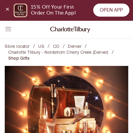
15% Off Your First 
OPEN APP
Order On The App!
/
/
/
/
Store locator
US
CO
Denver
/
Charlotte Tilbury - Nordstrom Cherry Creek (Denver)
Shop Gifts