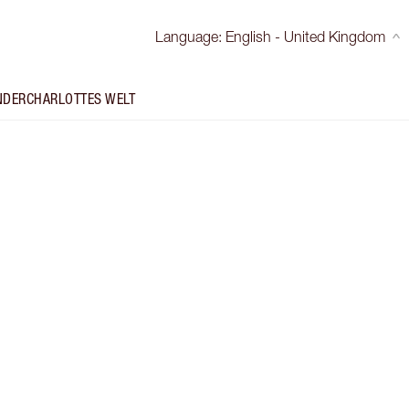
Language
:
English - United Kingdom
NDER
CHARLOTTES WELT