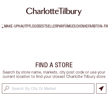
MAKE-UP
HAUTPFLEGE
BESTSELLER
PARFÜM
GESCHENKE
FARBTON-FI
FIND A STORE
Search by store name, markets, city post code or use your
current location to find your closest Charlotte Tilbury store