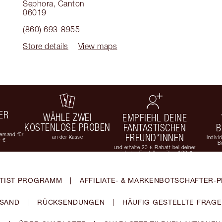
Sephora
,
Canton
06019
(860) 693-8955
Store details
View maps
ER
WÄHLE ZWEI
EMPFIEHL DEINE
KOSTENLOSE PROBEN
FANTASTISCHEN
B
rsand für
FREUND*INNEN
an der Kasse
Indivi
9 €
B
und erhalte 20 € Rabatt bei deiner
nächsten Bestellung über 100 €
TIST PROGRAMM
|
AFFILIATE- & MARKENBOTSCHAFTER
SAND
|
RÜCKSENDUNGEN
|
HÄUFIG GESTELLTE FRAG