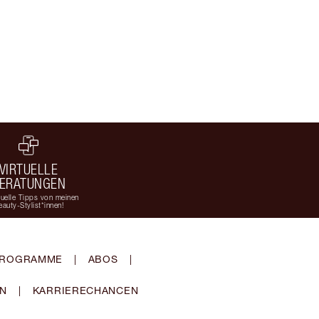
VIRTUELLE
ERATUNGEN
duelle Tipps von meinen
eauty-Stylist*innen!
-PROGRAMME
|
ABOS
|
EN
|
KARRIERECHANCEN