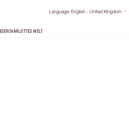
Language
:
English - United Kingdom
NDER
CHARLOTTES WELT