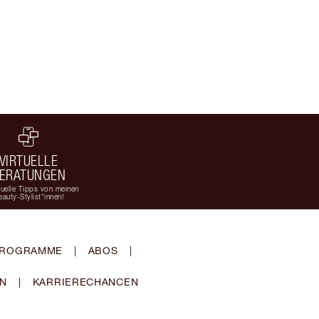
VIRTUELLE
ERATUNGEN
duelle Tipps von meinen
eauty-Stylist*innen!
-PROGRAMME
|
ABOS
|
EN
|
KARRIERECHANCEN