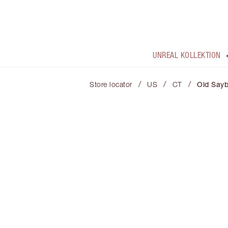
UNREAL KOLLEKTION
/
/
/
Store locator
US
CT
Old Say