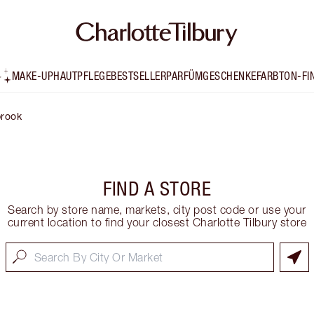
MAKE-UP
HAUTPFLEGE
BESTSELLER
PARFÜM
GESCHENKE
FARBTON-FI
brook
FIND A STORE
Search by store name, markets, city post code or use your
current location to find your closest Charlotte Tilbury store