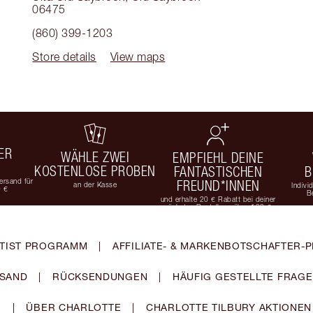
06475
(860) 399-1203
Store details
View maps
ER
WÄHLE ZWEI
EMPFIEHL DEINE
KOSTENLOSE PROBEN
FANTASTISCHEN
B
rsand für
FREUND*INNEN
an der Kasse
Indivi
9 €
B
und erhalte 20 € Rabatt bei deiner
nächsten Bestellung über 100 €
TIST PROGRAMM
|
AFFILIATE- & MARKENBOTSCHAFTER
SAND
|
RÜCKSENDUNGEN
|
HÄUFIG GESTELLTE FRAG
|
ÜBER CHARLOTTE
|
CHARLOTTE TILBURY AKTIONEN