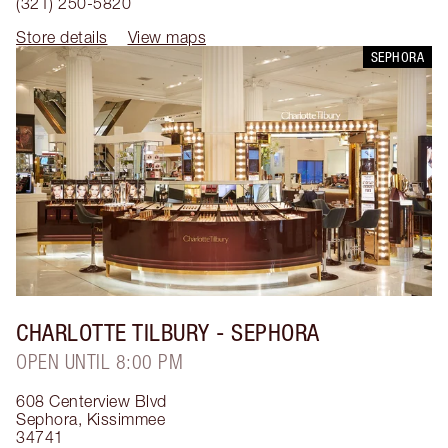
(321) 250-5820
Store details
View maps
SEPHORA
CHARLOTTE TILBURY
- SEPHORA
OPEN UNTIL 8:00 PM
608 Centerview Blvd
Sephora
,
Kissimmee
34741