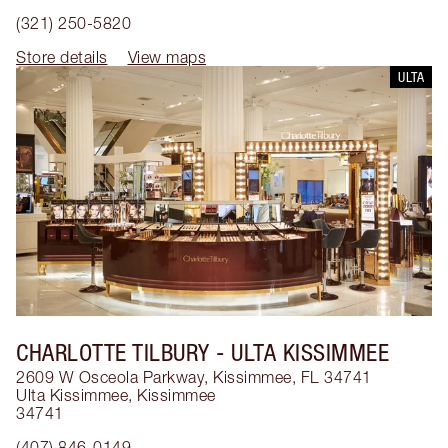
(321) 250-5820
Store details
View maps
ULTA
CHARLOTTE TILBURY
- ULTA KISSIMMEE
2609 W Osceola Parkway, Kissimmee, FL 34741
Ulta Kissimmee
,
Kissimmee
34741
(407) 846-0149