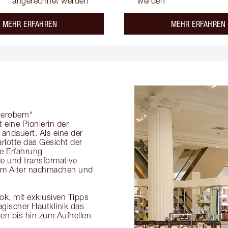
angerechnet werden
werden
about the
MEHR ERFAHREN
MEHR ERFAHREN
 erobern“
t eine Pionierin der
 andauert. Als eine der
lotte das Gesicht der
re Erfahrung
e und transformative
dem Alter nachmachen und
k, mit exklusiven Tipps
agischer Hautklinik das
en bis hin zum Aufhellen