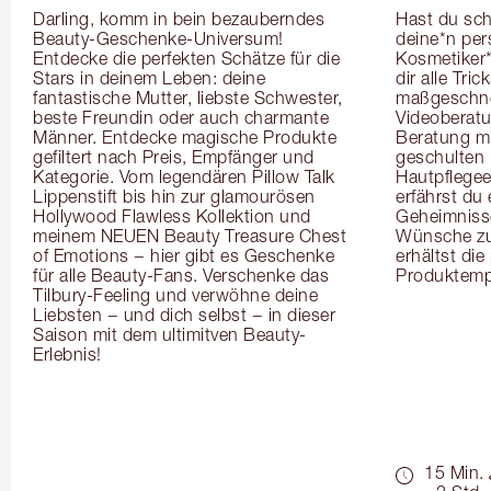
Darling, komm in bein bezauberndes 
Hast du sch
Beauty-Geschenke-Universum! 
deine*n pers
Entdecke die perfekten Schätze für die 
Kosmetiker*
Stars in deinem Leben: deine 
dir alle Tri
fantastische Mutter, liebste Schwester, 
maßgeschnei
beste Freundin oder auch charmante 
Videoberat
Männer. Entdecke magische Produkte 
Beratung mi
gefiltert nach Preis, Empfänger und 
geschulten 
Kategorie. Vom legendären Pillow Talk 
Hautpflegeex
Lippenstift bis hin zur glamourösen 
erfährst du
Hollywood Flawless Kollektion und 
Geheimnisse
meinem NEUEN Beauty Treasure Chest 
Wünsche zug
of Emotions − hier gibt es Geschenke 
erhältst die
für alle Beauty-Fans. Verschenke das 
Produktemp
Tilbury-Feeling und verwöhne deine 
Liebsten − und dich selbst − in dieser 
Saison mit dem ultimitven Beauty-
Erlebnis!
15 Min.