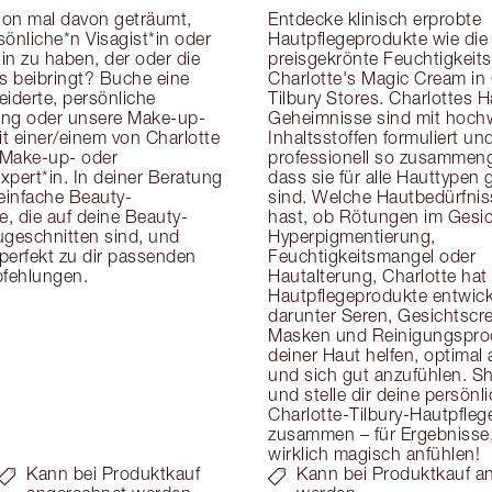
on mal davon geträumt, 
Entdecke klinisch erprobte 
önliche*n Visagist*in oder 
Hautpflegeprodukte wie die 
in zu haben, der oder die 
preisgekrönte Feuchtigkeits
cks beibringt? Buche eine 
Charlotte's Magic Cream in 
derte, persönliche 
Tilbury Stores. Charlottes H
ung oder unsere Make-up-
Geheimnisse sind mit hoch
t einer/einem von Charlotte 
Inhaltsstoffen formuliert und
Make-up- oder 
professionell so zusammenge
pert*in. In deiner Beratung 
dass sie für alle Hauttypen g
 einfache Beauty-
sind. Welche Hautbedürfnis
, die auf deine Beauty-
hast, ob Rötungen im Gesich
eschnitten sind, und 
Hyperpigmentierung, 
 perfekt zu dir passenden 
Feuchtigkeitsmangel oder 
fehlungen.
Hautalterung, Charlotte hat 
Hautpflegeprodukte entwicke
darunter Seren, Gesichtscre
Masken und Reinigungsprodu
deiner Haut helfen, optimal
und sich gut anzufühlen. Sh
und stelle dir deine persönli
Charlotte-Tilbury-Hautpflege
zusammen – für Ergebnisse, 
wirklich magisch anfühlen!
Kann bei Produktkauf
Kann bei Produktkauf a