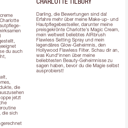
CHARLOTTE TILBURY
Darling, die Bewertungen sind da! 
creme 
Erfahre mehr über meine Make-up- und 
Charlotte 
Hautpflegebestseller, darunter meine 
autpflege-
preisgekrönte Charlotte's Magic Cream, 
wirksamen 
mein weltweit beliebtes AIRbrush 
 
Flawless Setting Spray und mein 
stellt, 
legendäres Glow-Geheimnis, den 
eeignet 
Hollywood Flawless Filter. Schau dir an, 
se du auch 
was Kund*innen über meine 
t, 
beliebtesten Beauty-Geheimnisse zu 
sagen haben, bevor du die Magie selbst 
ausprobierst!
lt, 
mes, 
kte, die 
 auszusehen 
oppe jetzt 
che 
routine 
die sich 
ngerechnet