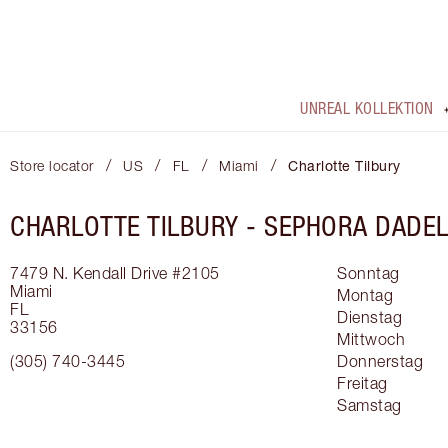
UNREAL KOLLEKTION
/
/
/
/
Store locator
US
FL
Miami
Charlotte Tilbury
CHARLOTTE TILBURY -
SEPHORA DADE
7479 N. Kendall Drive
#2105
Sonntag
Miami
Montag
FL
Dienstag
33156
Mittwoch
(305) 740-3445
Donnerstag
Freitag
Samstag