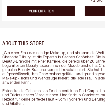
- 2 Std.
about the
MEHR ERFAHREN
ABOUT THIS STORE
„Gib einer Frau das richtige Make-up, und sie kann die Welt
Charlotte Tilbury ist die Expertin in Sachen Schönheit! Sie is
Beauty-Branche mit einer Karriere, die bereits über 26 Jahre
begehrtesten Beauty-Expertinnen der Modebranche hat Char
globalen Beauty-Branche komplett revolutioniert. SIe hat ih
aufgeschlüsselt, ihre Geheimnisse gelüftet und grundlegend
Make-up-Tricks und Werkzeuge kreiert, die jede Frau in je
anwenden kann.
Entdecke die Geheimnisse für den perfekten Red-Carpet-Loo
und Tricks unserer Visagistinnen. Und finde in Charlottes m
Rezept für deine perfekte Haut – vom Hydrieren und Beruhig
und Glätten.