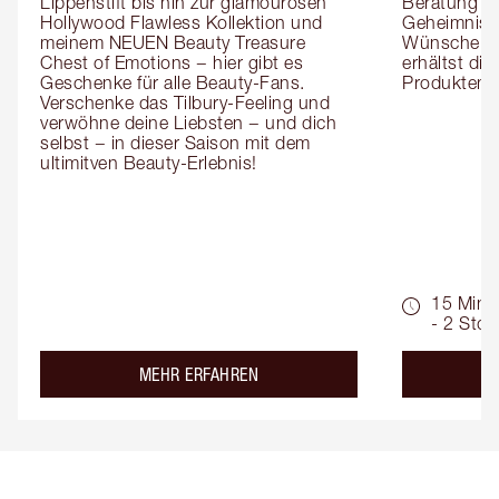
Lippenstift bis hin zur glamourösen 
Beratung er
Hollywood Flawless Kollektion und 
Geheimnisse
meinem NEUEN Beauty Treasure 
Wünsche zug
Chest of Emotions − hier gibt es 
erhältst die
Geschenke für alle Beauty-Fans. 
Produktemp
Verschenke das Tilbury-Feeling und 
verwöhne deine Liebsten − und dich 
selbst − in dieser Saison mit dem 
ultimitven Beauty-Erlebnis!
15 Min.
- 2 Std.
about the
MEHR ERFAHREN