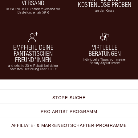
VERSAND
KOSTENLOSE PROBEN
KOSTENLOSER Standardversand für
an der Kasse
Bestellungen ab 59 €
EMPFIEHL DEINE
VIRTUELLE
FANTASTISCHEN
BERATUNGEN
FREUND*INNEN
Individuelle Tipps von meinen
Beauty-Stylist*innen!
und erhalte 20 € Rabatt bei deiner
nächsten Bestellung über 100 €
STORE-SUCHE
PRO ARTIST PROGRAMM
AFFILIATE- & MARKENBOTSCHAFTER-PROGRAMME