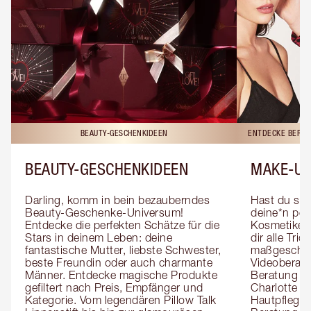
BEAUTY-GESCHENKIDEEN
ENTDECKE BERAT
BEAUTY-GESCHENKIDEEN
MAKE-UP
Darling, komm in bein bezauberndes 
Hast du sch
Beauty-Geschenke-Universum! 
deine*n pers
Entdecke die perfekten Schätze für die 
Kosmetiker*
Stars in deinem Leben: deine 
dir alle Tri
fantastische Mutter, liebste Schwester, 
maßgeschnei
beste Freundin oder auch charmante 
Videoberat
Männer. Entdecke magische Produkte 
Beratung mi
gefiltert nach Preis, Empfänger und 
Charlotte g
Kategorie. Vom legendären Pillow Talk 
Hautpflegeex