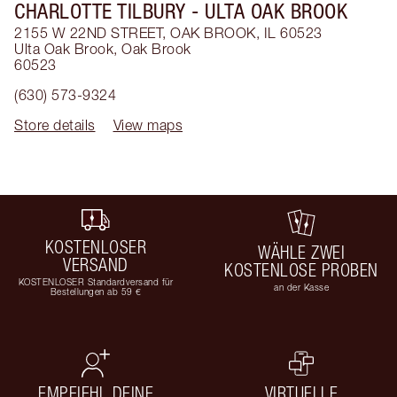
CHARLOTTE TILBURY
- ULTA OAK BROOK
2155 W 22ND STREET, OAK BROOK, IL 60523
Ulta Oak Brook
,
Oak Brook
60523
(630) 573-9324
Store details
View maps
KOSTENLOSER
WÄHLE ZWEI
VERSAND
KOSTENLOSE PROBEN
KOSTENLOSER Standardversand für
an der Kasse
Bestellungen ab 59 €
EMPFIEHL DEINE
VIRTUELLE