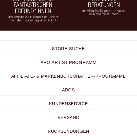
FANTASTISCHEN
BERATUNGEN
FREUND*INNEN
Individuelle Tipps von meinen
Beauty-Stylist*innen!
und erhalte 20 € Rabatt bei deiner
nächsten Bestellung über 100 €
STORE-SUCHE
PRO ARTIST PROGRAMM
AFFILIATE- & MARKENBOTSCHAFTER-PROGRAMME
ABOS
KUNDENSERVICE
VERSAND
RÜCKSENDUNGEN