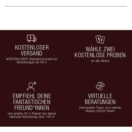
KOSTENLOSER
WÄHLE ZWEI
VERSAND
KOSTENLOSE PROBEN
KOSTENLOSER Standardversand für
an der Kasse
Bestellungen ab 59 €
EMPFIEHL DEINE
VIRTUELLE
FANTASTISCHEN
BERATUNGEN
FREUND*INNEN
Individuelle Tipps von meinen
Beauty-Stylist*innen!
und erhalte 20 € Rabatt bei deiner
nächsten Bestellung über 100 €