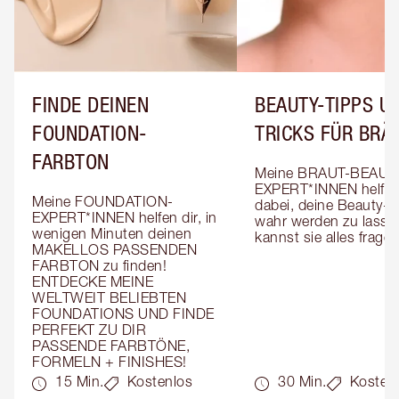
FINDE DEINEN
BEAUTY-TIPPS UN
FOUNDATION-
TRICKS FÜR BRÄ
FARBTON
Meine BRAUT-BEAUT
EXPERT*INNEN helfen 
Meine FOUNDATION-
dabei, deine Beauty-T
EXPERT*INNEN helfen dir, in 
wahr werden zu lassen
wenigen Minuten deinen 
kannst sie alles fragen
MAKELLOS PASSENDEN 
FARBTON zu finden! 
ENTDECKE MEINE 
WELTWEIT BELIEBTEN 
FOUNDATIONS UND FINDE 
PERFEKT ZU DIR 
PASSENDE FARBTÖNE, 
FORMELN + FINISHES!
15 Min.
Kostenlos
30 Min.
Kosten