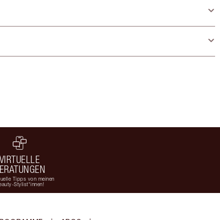
VIRTUELLE
ERATUNGEN
duelle Tipps von meinen
eauty-Stylist*innen!