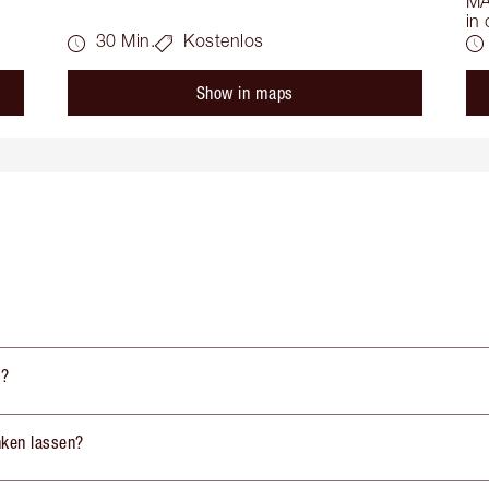
MA
in
30 Min.
Kostenlos
Show in maps
n?
nken lassen?