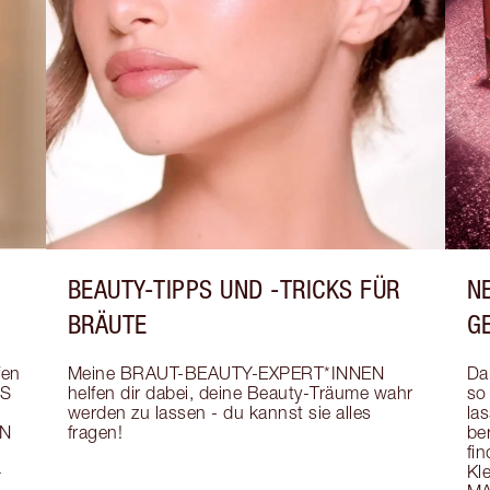
BEAUTY-TIPPS UND -TRICKS FÜR
N
BRÄUTE
G
en 
Meine BRAUT-BEAUTY-EXPERT*INNEN 
Da
S 
helfen dir dabei, deine Beauty-Träume wahr 
so
werden zu lassen - du kannst sie alles 
la
N 
fragen!
be
 
fin
 
Kle