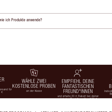
, wie ich Produkte anwende?
ER
WÄHLE ZWEI
EMPFIEHL DEINE
KOSTENLOSE PROBEN
FANTASTISCHEN
B
rsand für
FREUND*INNEN
an der Kasse
Indivi
9 €
B
und erhalte 20 € Rabatt bei deiner
nächsten Bestellung über 100 €