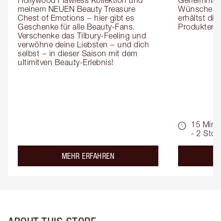
Hollywood Flawless Kollektion und 
Geheimnisse
meinem NEUEN Beauty Treasure 
Wünsche zug
Chest of Emotions − hier gibt es 
erhältst die
Geschenke für alle Beauty-Fans. 
Produktemp
Verschenke das Tilbury-Feeling und 
verwöhne deine Liebsten − und dich 
selbst − in dieser Saison mit dem 
ultimitven Beauty-Erlebnis!
15 Min.
- 2 Std.
about the
MEHR ERFAHREN