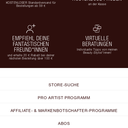
KOSTENLOSER Standardversand für
an der Kasse
Bestellungen ab 59 €
EMPFIEHL DEINE
VIRTUELLE
FANTASTISCHEN
BERATUNGEN
FREUND*INNEN
Individuelle Tipps von meinen
Beauty-Stylist*innen!
und erhalte 20 € Rabatt bei deiner
nächsten Bestellung über 100 €
STORE-SUCHE
PRO ARTIST PROGRAMM
AFFILIATE- & MARKENBOTSCHAFTER-PROGRAMME
ABOS