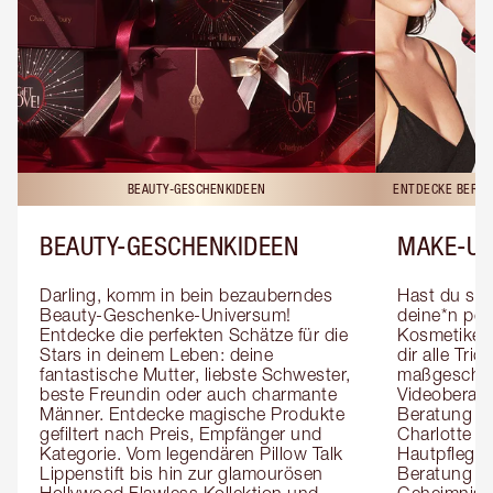
BEAUTY-GESCHENKIDEEN
ENTDECKE BERAT
BEAUTY-GESCHENKIDEEN
MAKE-UP
Darling, komm in bein bezauberndes 
Hast du sch
Beauty-Geschenke-Universum! 
deine*n pers
Entdecke die perfekten Schätze für die 
Kosmetiker*
Stars in deinem Leben: deine 
dir alle Tri
fantastische Mutter, liebste Schwester, 
maßgeschnei
beste Freundin oder auch charmante 
Videoberat
Männer. Entdecke magische Produkte 
Beratung mi
gefiltert nach Preis, Empfänger und 
Charlotte g
Kategorie. Vom legendären Pillow Talk 
Hautpflegeex
Lippenstift bis hin zur glamourösen 
Beratung er