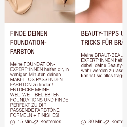
FINDE DEINEN
BEAUTY-TIPPS UN
FOUNDATION-
TRICKS FÜR BRÄ
FARBTON
Meine BRAUT-BEAUT
EXPERT*INNEN helfen 
Meine FOUNDATION-
dabei, deine Beauty-T
EXPERT*INNEN helfen dir, in 
wahr werden zu lassen
wenigen Minuten deinen 
kannst sie alles fragen
MAKELLOS PASSENDEN 
FARBTON zu finden! 
ENTDECKE MEINE 
WELTWEIT BELIEBTEN 
FOUNDATIONS UND FINDE 
PERFEKT ZU DIR 
PASSENDE FARBTÖNE, 
FORMELN + FINISHES!
15 Min.
Kostenlos
30 Min.
Kosten