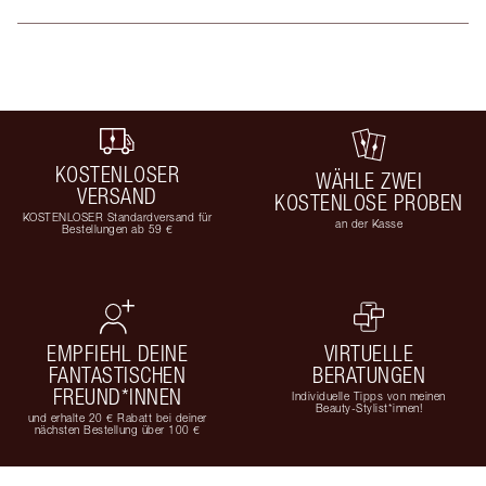
KOSTENLOSER
WÄHLE ZWEI
VERSAND
KOSTENLOSE PROBEN
KOSTENLOSER Standardversand für
an der Kasse
Bestellungen ab 59 €
EMPFIEHL DEINE
VIRTUELLE
FANTASTISCHEN
BERATUNGEN
FREUND*INNEN
Individuelle Tipps von meinen
Beauty-Stylist*innen!
und erhalte 20 € Rabatt bei deiner
nächsten Bestellung über 100 €