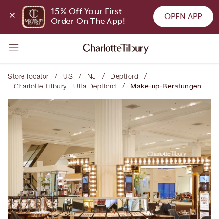
15% Off Your First 
OPEN APP
Order On The App!
/
/
/
/
Store locator
US
NJ
Deptford
/
Charlotte Tilbury - Ulta Deptford
Make-up-Beratungen