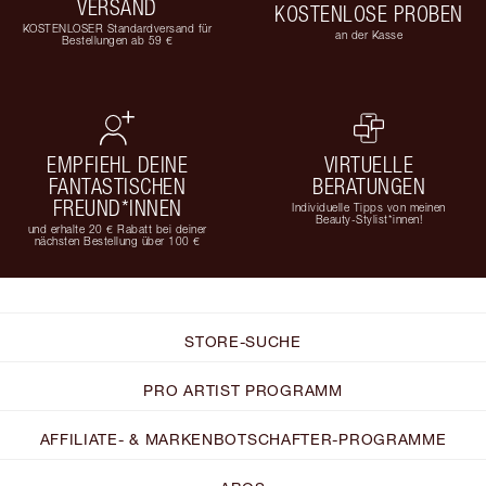
VERSAND
KOSTENLOSE PROBEN
KOSTENLOSER Standardversand für
an der Kasse
Bestellungen ab 59 €
EMPFIEHL DEINE
VIRTUELLE
FANTASTISCHEN
BERATUNGEN
FREUND*INNEN
Individuelle Tipps von meinen
Beauty-Stylist*innen!
und erhalte 20 € Rabatt bei deiner
nächsten Bestellung über 100 €
STORE-SUCHE
PRO ARTIST PROGRAMM
AFFILIATE- & MARKENBOTSCHAFTER-PROGRAMME