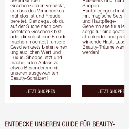
bezaubernden 
Reisesets und mehr! 
Geschenkboxen verpackt, 
Shoppe 
so dass das Verschenken 
Hautpflegegeschenke f
mühelos ist und Freude 
ihn, magische Sets für 
bereitet. Ganz egal, ob du 
und Hautpflege-
auf der Suche nach dem 
Geheimnisse für alle, 
perfekten Geschenk bist 
sorge für eine gepflegt
oder dir selbst eine Freude 
strahlender und praller
machen möchtest, unsere 
wirkende Haut. Lass 
Geschenksets bieten einen 
Beauty-Träume wahr 
unglaublichen Wert und 
werden!
Luxus. Shoppe jetzt und 
mache jeden Anlass zu 
etwas Besonderem mit 
unseren ausgewählten 
Beauty-Schätzen!
JETZT SHOPPEN
JETZT SHOPPEN
ENTDECKE UNSEREN GUIDE FÜR BEAUTY-