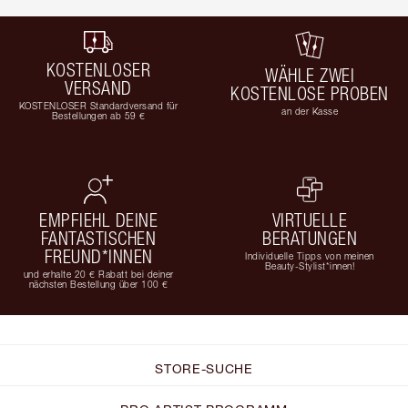
KOSTENLOSER
WÄHLE ZWEI
VERSAND
KOSTENLOSE PROBEN
KOSTENLOSER Standardversand für
an der Kasse
Bestellungen ab 59 €
EMPFIEHL DEINE
VIRTUELLE
FANTASTISCHEN
BERATUNGEN
FREUND*INNEN
Individuelle Tipps von meinen
Beauty-Stylist*innen!
und erhalte 20 € Rabatt bei deiner
nächsten Bestellung über 100 €
STORE-SUCHE