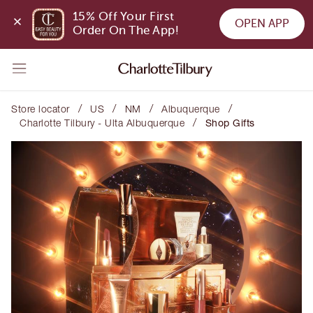
15% Off Your First 
OPEN APP
Order On The App!
/
/
/
/
Store locator
US
NM
Albuquerque
/
Charlotte Tilbury - Ulta Albuquerque
Shop Gifts