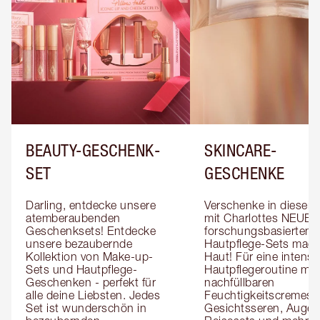
BEAUTY-GESCHENK-
SKINCARE-
SET
GESCHENKE
Darling, entdecke unsere 
Verschenke in dieser S
atemberaubenden 
mit Charlottes NEUEN 
Geschenksets! Entdecke 
forschungsbasierten 
unsere bezaubernde 
Hautpflege-Sets magi
Kollektion von Make-up-
Haut! Für eine intensivi
Sets und Hautpflege-
Hautpflegeroutine mit 
Geschenken - perfekt für 
nachfüllbaren 
alle deine Liebsten. Jedes 
Feuchtigkeitscremes, 
Set ist wunderschön in 
Gesichtsseren, Augens