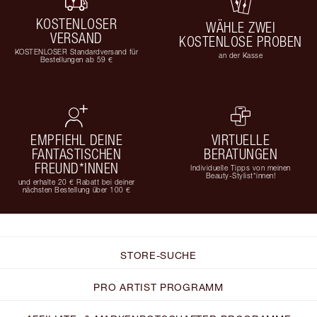
KOSTENLOSER
WÄHLE ZWEI
VERSAND
KOSTENLOSE PROBEN
KOSTENLOSER Standardversand für
an der Kasse
Bestellungen ab 59 €
EMPFIEHL DEINE
VIRTUELLE
FANTASTISCHEN
BERATUNGEN
FREUND*INNEN
Individuelle Tipps von meinen
Beauty-Stylist*innen!
und erhalte 20 € Rabatt bei deiner
nächsten Bestellung über 100 €
STORE-SUCHE
PRO ARTIST PROGRAMM