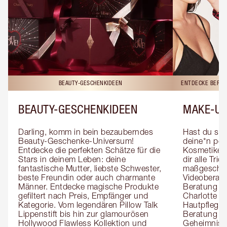
BEAUTY-GESCHENKIDEEN
ENTDECKE BERAT
BEAUTY-GESCHENKIDEEN
MAKE-UP
Darling, komm in bein bezauberndes 
Hast du sch
Beauty-Geschenke-Universum! 
deine*n pers
Entdecke die perfekten Schätze für die 
Kosmetiker*
Stars in deinem Leben: deine 
dir alle Tri
fantastische Mutter, liebste Schwester, 
maßgeschnei
beste Freundin oder auch charmante 
Videoberat
Männer. Entdecke magische Produkte 
Beratung mi
gefiltert nach Preis, Empfänger und 
Charlotte g
Kategorie. Vom legendären Pillow Talk 
Hautpflegeex
Lippenstift bis hin zur glamourösen 
Beratung er
Hollywood Flawless Kollektion und 
Geheimnisse