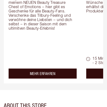
meinem NEUEN Beauty Treasure 
Wünsche zug
Chest of Emotions − hier gibt es 
erhältst die
Geschenke für alle Beauty-Fans. 
Produktemp
Verschenke das Tilbury-Feeling und 
verwöhne deine Liebsten − und dich 
selbst − in dieser Saison mit dem 
ultimitven Beauty-Erlebnis!
15 Min.
- 2 Std.
about the
MEHR ERFAHREN
ABOUT THIS STORE