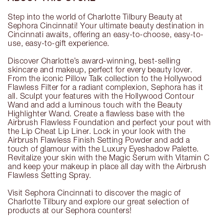
Step into the world of Charlotte Tilbury Beauty at
Sephora Cincinnati! Your ultimate beauty destination in
Cincinnati awaits, offering an easy-to-choose, easy-to-
use, easy-to-gift experience.
Discover Charlotte’s award-winning, best-selling
skincare and makeup, perfect for every beauty lover.
From the iconic Pillow Talk collection to the Hollywood
Flawless Filter for a radiant complexion, Sephora has it
all. Sculpt your features with the Hollywood Contour
Wand and add a luminous touch with the Beauty
Highlighter Wand. Create a flawless base with the
Airbrush Flawless Foundation and perfect your pout with
the Lip Cheat Lip Liner. Lock in your look with the
Airbrush Flawless Finish Setting Powder and add a
touch of glamour with the Luxury Eyeshadow Palette.
Revitalize your skin with the Magic Serum with Vitamin C
and keep your makeup in place all day with the Airbrush
Flawless Setting Spray.
Visit Sephora Cincinnati to discover the magic of
Charlotte Tilbury and explore our great selection of
products at our Sephora counters!