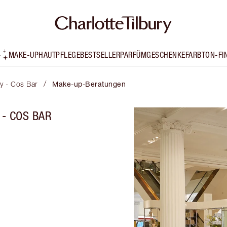
MAKE-UP
HAUTPFLEGE
BESTSELLER
PARFÜM
GESCHENKE
FARBTON-FI
/
ry - Cos Bar
Make-up-Beratungen
- COS BAR