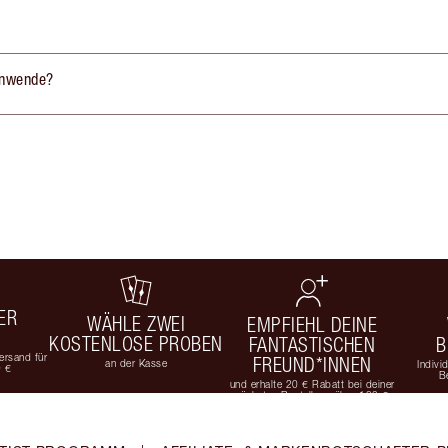
 anwende?
ER
WÄHLE ZWEI
EMPFIEHL DEINE
KOSTENLOSE PROBEN
FANTASTISCHEN
B
rsand für
FREUND*INNEN
an der Kasse
Indivi
9 €
B
und erhalte 20 € Rabatt bei deiner
nächsten Bestellung über 100 €