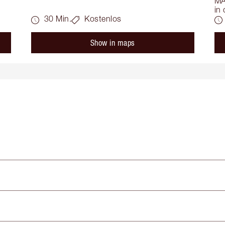
MA
in
30 Min.
Kostenlos
Show in maps