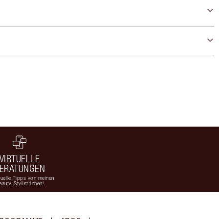
VIRTUELLE
ERATUNGEN
duelle Tipps von meinen
eauty-Stylist*innen!