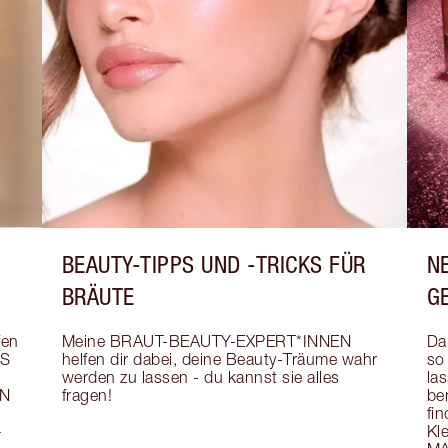
BEAUTY-TIPPS UND -TRICKS FÜR
N
BRÄUTE
G
en 
Meine BRAUT-BEAUTY-EXPERT*INNEN 
Da
S 
helfen dir dabei, deine Beauty-Träume wahr 
so
werden zu lassen - du kannst sie alles 
la
N 
fragen!
be
 
fin
 
Kle