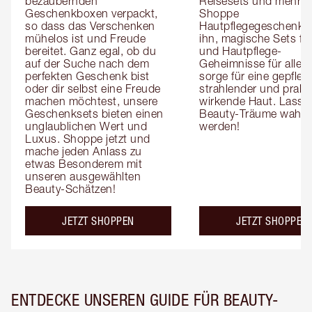
bezaubernden 
Reisesets und mehr! 
Geschenkboxen verpackt, 
Shoppe 
so dass das Verschenken 
Hautpflegegeschenke f
mühelos ist und Freude 
ihn, magische Sets für 
bereitet. Ganz egal, ob du 
und Hautpflege-
auf der Suche nach dem 
Geheimnisse für alle, 
perfekten Geschenk bist 
sorge für eine gepflegt
oder dir selbst eine Freude 
strahlender und praller
machen möchtest, unsere 
wirkende Haut. Lass 
Geschenksets bieten einen 
Beauty-Träume wahr 
unglaublichen Wert und 
werden!
Luxus. Shoppe jetzt und 
mache jeden Anlass zu 
etwas Besonderem mit 
unseren ausgewählten 
Beauty-Schätzen!
JETZT SHOPPEN
JETZT SHOPPEN
ENTDECKE UNSEREN GUIDE FÜR BEAUTY-