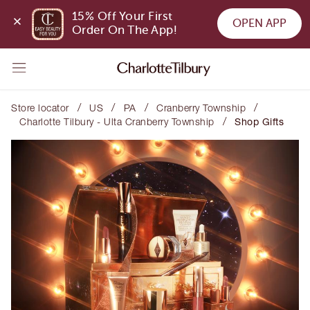
15% Off Your First 
OPEN APP
Order On The App!
/
/
/
/
Store locator
US
PA
Cranberry Township
/
Charlotte Tilbury - Ulta Cranberry Township
Shop Gifts