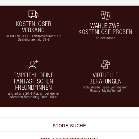
KOSTENLOSER
WÄHLE ZWEI
VERSAND
KOSTENLOSE PROBEN
KOSTENLOSER Standardversand für
an der Kasse
Bestellungen ab 59 €
EMPFIEHL DEINE
VIRTUELLE
FANTASTISCHEN
BERATUNGEN
FREUND*INNEN
Individuelle Tipps von meinen
Beauty-Stylist*innen!
und erhalte 20 € Rabatt bei deiner
nächsten Bestellung über 100 €
STORE-SUCHE