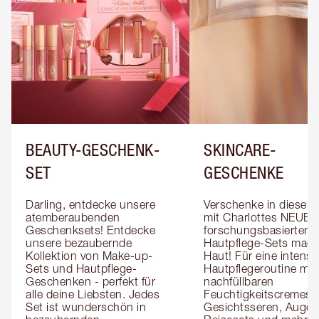
BEAUTY-GESCHENK-
SKINCARE-
SET
GESCHENKE
Darling, entdecke unsere 
Verschenke in dieser S
atemberaubenden 
mit Charlottes NEUEN 
Geschenksets! Entdecke 
forschungsbasierten 
unsere bezaubernde 
Hautpflege-Sets magi
Kollektion von Make-up-
Haut! Für eine intensivi
Sets und Hautpflege-
Hautpflegeroutine mit 
Geschenken - perfekt für 
nachfüllbaren 
alle deine Liebsten. Jedes 
Feuchtigkeitscremes, 
Set ist wunderschön in 
Gesichtsseren, Augens