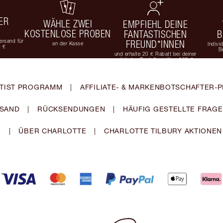
ER
WÄHLE ZWEI
EMPFIEHL DEINE
KOSTENLOSE PROBEN
FANTASTISCHEN
B
rsand für
FREUND*INNEN
an der Kasse
Indivi
9 €
B
und erhalte 20 € Rabatt bei deiner
nächsten Bestellung über 100 €
TIST PROGRAMM
|
AFFILIATE- & MARKENBOTSCHAFTER
SAND
|
RÜCKSENDUNGEN
|
HÄUFIG GESTELLTE FRAG
|
ÜBER CHARLOTTE
|
CHARLOTTE TILBURY AKTIONEN