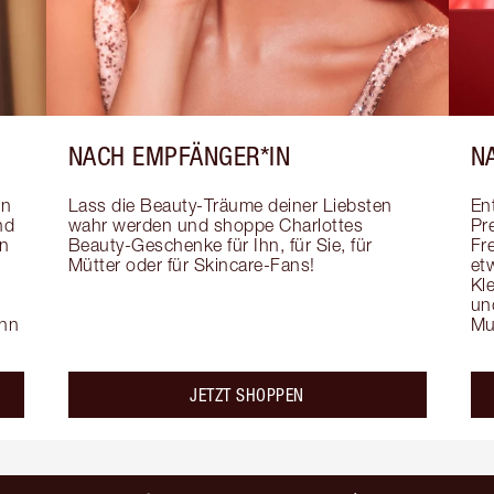
NACH EMPFÄNGER*IN
N
n 
Lass die Beauty-Träume deiner Liebsten 
En
d 
wahr werden und shoppe Charlottes 
Pr
n 
Beauty-Geschenke für Ihn, für Sie, für 
Fr
Mütter oder für Skincare-Fans!
et
 
Kl
un
hn 
Mu
JETZT SHOPPEN