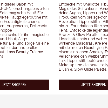
n dieser Saion mit 
Entdecke mit Charlotte Tilbur
NEUEN forschungsbasierten 
Magie des Schenkens! Vers
Sets magische Haut! Für 
deine Augen, Lippen und W
vierte Hautpflegeroutine mit 
Produkten vom preisgekrönt
en Feuchtigkeitscremes, 
Revolution Lippenstift in Pill
en, Augenseren, Reisesets 
hin zu Foundations für einen
Shoppe 
Teint. Entdecke die legendär
eschenke für ihn, magische 
Bronze & Glow Palette, luxur
e und Hautpflege-
Lidschattensets und wahre
für alle, und sorge für eine 
wirkende Mascaras. Kreiere 
trahlender und praller 
mit der neuen Beautifying Pa
ut. Lass Beauty-Träume 
einem sinnlichen Smokey-Ey
n!
Verschenke den weltberühmt
Talk Lippenstift, betörend
Make-up und die neue Holl
Blush & Glow Glide Palette.
JETZT SHOPPEN
JETZT SHOPPEN