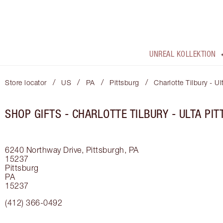
UNREAL KOLLEKTION
/
/
/
/
Store locator
US
PA
Pittsburg
Charlotte Tilbury - Ul
SHOP GIFTS - CHARLOTTE TILBURY - ULTA PI
6240 Northway Drive, Pittsburgh, PA
15237
Pittsburg
PA
15237
(412) 366-0492