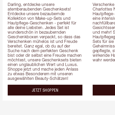
Darling, entdecke unsere 
Verschenke i
atemberaubenden Geschenksets! 
Charlottes 
Entdecke unsere bezaubernde 
Hautpflege-
Kollektion von Make-up-Sets und 
eine intensi
Hautpflege-Geschenken - perfekt für 
nachfüllbar
alle deine Liebsten. Jedes Set ist 
Gesichtsser
wunderschön in bezaubernden 
und mehr! 
Geschenkboxen verpackt, so dass das 
Hautpflegeg
Verschenken mühelos ist und Freude 
Sets für si
bereitet. Ganz egal, ob du auf der 
Geheimnisse 
Suche nach dem perfekten Geschenk 
gepflegte, s
bist oder dir selbst eine Freude machen 
wirkende Ha
möchtest, unsere Geschenksets bieten 
wahr werde
einen unglaublichen Wert und Luxus. 
Shoppe jetzt und mache jeden Anlass 
zu etwas Besonderem mit unseren 
ausgewählten Beauty-Schätzen!
JETZT SHOPPEN