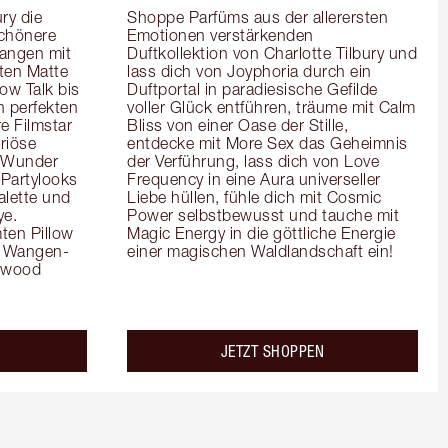
y die 
Shoppe Parfüms aus der allerersten 
chönere 
Emotionen verstärkenden 
angen mit 
Duftkollektion von Charlotte Tilbury und 
en Matte 
lass dich von Joyphoria durch ein 
ow Talk bis 
Duftportal in paradiesische Gefilde 
 perfekten 
voller Glück entführen, träume mit Calm 
e Filmstar 
Bliss von einer Oase der Stille, 
iöse 
entdecke mit More Sex das Geheimnis 
 Wunder 
der Verführung, lass dich von Love 
Partylooks 
Frequency in eine Aura universeller 
lette und 
Liebe hüllen, fühle dich mit Cosmic 
e. 
Power selbstbewusst und tauche mit 
en Pillow 
Magic Energy in die göttliche Energie 
es Wangen-
einer magischen Waldlandschaft ein!
ywood 
JETZT SHOPPEN