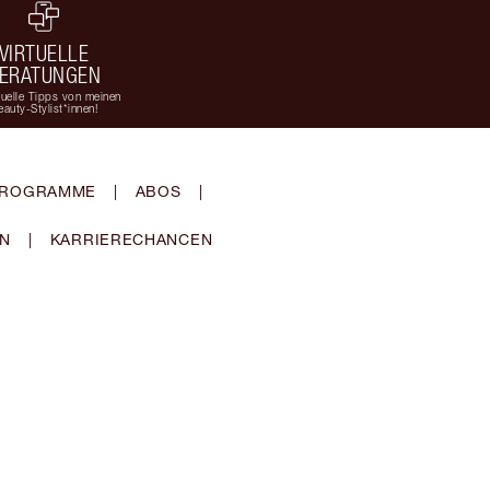
VIRTUELLE
ERATUNGEN
duelle Tipps von meinen
eauty-Stylist*innen!
-PROGRAMME
|
ABOS
|
EN
|
KARRIERECHANCEN