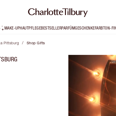
MAKE-UP
HAUTPFLEGE
BESTSELLER
PARFÜM
GESCHENKE
FARBTON-FI
/
ta Pittsburg
Shop Gifts
TTSBURG