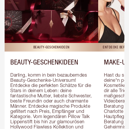
BEAUTY-GESCHENKIDEEN
ENTDECKE BERAT
BEAUTY-GESCHENKIDEEN
MAKE-UP
Darling, komm in bein bezauberndes 
Hast du sch
Beauty-Geschenke-Universum! 
deine*n pers
Entdecke die perfekten Schätze für die 
Kosmetiker*
Stars in deinem Leben: deine 
dir alle Tri
fantastische Mutter, liebste Schwester, 
maßgeschnei
beste Freundin oder auch charmante 
Videoberat
Männer. Entdecke magische Produkte 
Beratung mi
gefiltert nach Preis, Empfänger und 
Charlotte g
Kategorie. Vom legendären Pillow Talk 
Hautpflegeex
Lippenstift bis hin zur glamourösen 
Beratung er
Hollywood Flawless Kollektion und 
Geheimnisse