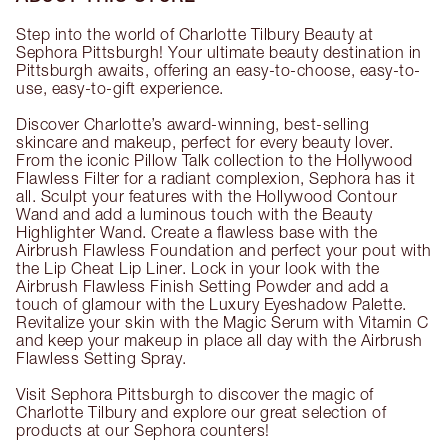
Step into the world of Charlotte Tilbury Beauty at
Sephora Pittsburgh! Your ultimate beauty destination in
Pittsburgh awaits, offering an easy-to-choose, easy-to-
use, easy-to-gift experience.
Discover Charlotte’s award-winning, best-selling
skincare and makeup, perfect for every beauty lover.
From the iconic Pillow Talk collection to the Hollywood
Flawless Filter for a radiant complexion, Sephora has it
all. Sculpt your features with the Hollywood Contour
Wand and add a luminous touch with the Beauty
Highlighter Wand. Create a flawless base with the
Airbrush Flawless Foundation and perfect your pout with
the Lip Cheat Lip Liner. Lock in your look with the
Airbrush Flawless Finish Setting Powder and add a
touch of glamour with the Luxury Eyeshadow Palette.
Revitalize your skin with the Magic Serum with Vitamin C
and keep your makeup in place all day with the Airbrush
Flawless Setting Spray.
Visit Sephora Pittsburgh to discover the magic of
Charlotte Tilbury and explore our great selection of
products at our Sephora counters!