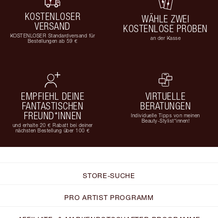
KOSTENLOSER
WÄHLE ZWEI
VERSAND
KOSTENLOSE PROBEN
KOSTENLOSER Standardversand für
an der Kasse
Bestellungen ab 59 €
EMPFIEHL DEINE
VIRTUELLE
FANTASTISCHEN
BERATUNGEN
FREUND*INNEN
Individuelle Tipps von meinen
Beauty-Stylist*innen!
und erhalte 20 € Rabatt bei deiner
nächsten Bestellung über 100 €
STORE-SUCHE
PRO ARTIST PROGRAMM