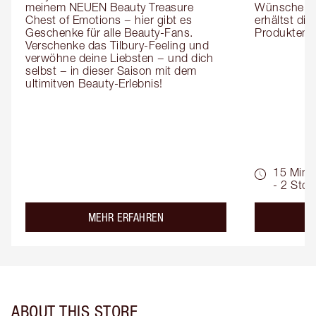
meinem NEUEN Beauty Treasure 
Wünsche zug
Chest of Emotions − hier gibt es 
erhältst die
Geschenke für alle Beauty-Fans. 
Produktemp
Verschenke das Tilbury-Feeling und 
verwöhne deine Liebsten − und dich 
selbst − in dieser Saison mit dem 
ultimitven Beauty-Erlebnis!
15 Min.
- 2 Std.
about the
MEHR ERFAHREN
ABOUT THIS STORE