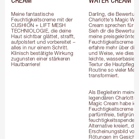
Meine fantastische 
Darling, die Bewertung
Feuchtigkeitscreme mit der 
Charlotte's Magic Wate
CUSHION + LIFT MESH 
Cream sprechen für sic
TECHNIOLOGIE, die deine 
Sieh dir die Bewertung
Haut sichtbar glättet, strafft, 
meine preisgekrönte G
aufpolstert und vorbereitet − 
Feuchtigkeitscreme an
alles in nur einem Schritt. 
erfahre mehr über die A
Klinisch bestätigte Wirkung 
und Weise, wie diese 
zugunsten einer stärkeren 
leichte, wasserbasierte
Hautbarriere!
Textur die Hautpflege-
Routine so vieler Men
transformiert.

Als Begleiterin meiner 
legendären Charlotte's
Magic Cream habe ich 
Feuchtigkeitscreme als
parfümfreie, tiefgründi
feuchtigkeitsspendend
Alternative kreiert, die
Erscheinungsbild von 
Rötungen im Gesicht 