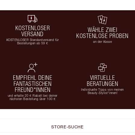
KOSTENLOSER
WÄHLE ZWEI
VERSAND
KOSTENLOSE PROBEN
KOSTENLOSER Standardversand für
an der Kasse
Bestellungen ab 59 €
EMPFIEHL DEINE
VIRTUELLE
FANTASTISCHEN
BERATUNGEN
FREUND*INNEN
Individuelle Tipps von meinen
Beauty-Stylist*innen!
und erhalte 20 € Rabatt bei deiner
nächsten Bestellung über 100 €
STORE-SUCHE