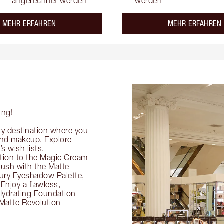
angerechnet werden
werden
about the
MEHR ERFAHREN
MEHR ERFAHREN
ing!
ty destination where you
 and makeup. Explore
s wish lists.
ection to the Magic Cream
flush with the Matte
ury Eyeshadow Palette,
Enjoy a flawless,
Hydrating Foundation
 Matte Revolution