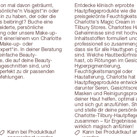
on mal davon geträumt, 
Entdecke klinisch erprobte 
önliche*n Visagist*in oder 
Hautpflegeprodukte wie die 
in zu haben, der oder die 
preisgekrönte Feuchtigkeits
cks beibringt? Buche eine 
Charlotte's Magic Cream in 
derte, persönliche 
Tilbury Stores. Charlottes H
ung oder unsere Make-up-
Geheimnisse sind mit hoch
t einer/einem von Charlotte 
Inhaltsstoffen formuliert und
Make-up- oder 
professionell so zusammenge
pert*in. In deiner Beratung 
dass sie für alle Hauttypen g
 einfache Beauty-
sind. Welche Hautbedürfnis
, die auf deine Beauty-
hast, ob Rötungen im Gesich
eschnitten sind, und 
Hyperpigmentierung, 
 perfekt zu dir passenden 
Feuchtigkeitsmangel oder 
fehlungen.
Hautalterung, Charlotte hat 
Hautpflegeprodukte entwicke
darunter Seren, Gesichtscre
Masken und Reinigungsprodu
deiner Haut helfen, optimal
und sich gut anzufühlen. Sh
und stelle dir deine persönli
Charlotte-Tilbury-Hautpflege
zusammen – für Ergebnisse, 
wirklich magisch anfühlen!
Kann bei Produktkauf
Kann bei Produktkauf a