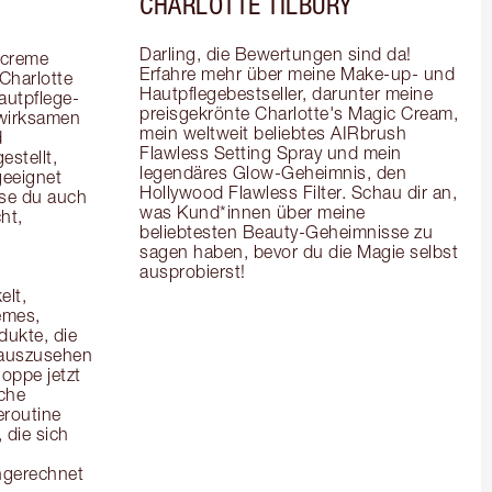
CHARLOTTE TILBURY
Darling, die Bewertungen sind da! 
creme 
Erfahre mehr über meine Make-up- und 
Charlotte 
Hautpflegebestseller, darunter meine 
autpflege-
preisgekrönte Charlotte's Magic Cream, 
wirksamen 
mein weltweit beliebtes AIRbrush 
 
Flawless Setting Spray und mein 
stellt, 
legendäres Glow-Geheimnis, den 
eeignet 
Hollywood Flawless Filter. Schau dir an, 
se du auch 
was Kund*innen über meine 
t, 
beliebtesten Beauty-Geheimnisse zu 
sagen haben, bevor du die Magie selbst 
ausprobierst!
lt, 
mes, 
kte, die 
 auszusehen 
oppe jetzt 
che 
routine 
die sich 
ngerechnet