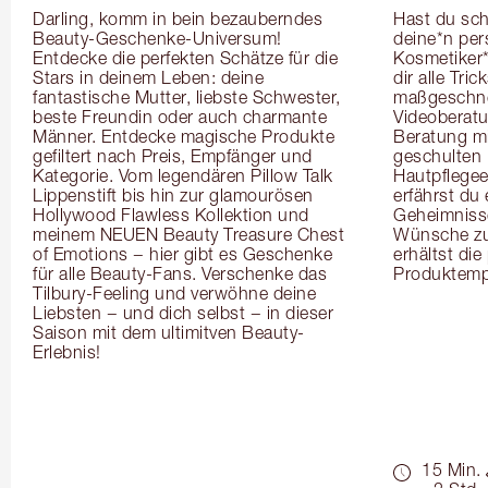
Darling, komm in bein bezauberndes 
Hast du sch
Beauty-Geschenke-Universum! 
deine*n pers
Entdecke die perfekten Schätze für die 
Kosmetiker*
Stars in deinem Leben: deine 
dir alle Tri
fantastische Mutter, liebste Schwester, 
maßgeschnei
beste Freundin oder auch charmante 
Videoberat
Männer. Entdecke magische Produkte 
Beratung mi
gefiltert nach Preis, Empfänger und 
geschulten 
Kategorie. Vom legendären Pillow Talk 
Hautpflegeex
Lippenstift bis hin zur glamourösen 
erfährst du
Hollywood Flawless Kollektion und 
Geheimnisse
meinem NEUEN Beauty Treasure Chest 
Wünsche zug
of Emotions − hier gibt es Geschenke 
erhältst die
für alle Beauty-Fans. Verschenke das 
Produktemp
Tilbury-Feeling und verwöhne deine 
Liebsten − und dich selbst − in dieser 
Saison mit dem ultimitven Beauty-
Erlebnis!
15 Min.