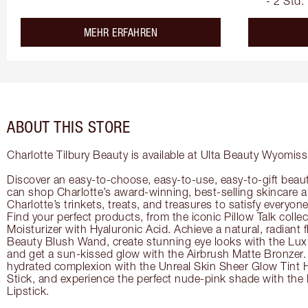
- 2 Std.
about the
MEHR ERFAHREN
ABOUT THIS STORE
Charlotte Tilbury Beauty is available at Ulta Beauty Wyomiss
Discover an easy-to-choose, easy-to-use, easy-to-gift beau
can shop Charlotte’s award-winning, best-selling skincare
Charlotte’s trinkets, treats, and treasures to satisfy everyone’
Find your perfect products, from the iconic Pillow Talk coll
Moisturizer with Hyaluronic Acid. Achieve a natural, radiant 
Beauty Blush Wand, create stunning eye looks with the Lux
and get a sun-kissed glow with the Airbrush Matte Bronzer. 
hydrated complexion with the Unreal Skin Sheer Glow Tint 
Stick, and experience the perfect nude-pink shade with the
Lipstick.