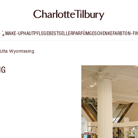
MAKE-UP
HAUTPFLEGE
BESTSELLER
PARFÜM
GESCHENKE
FARBTON-FI
 Ulta Wyomissing
NG