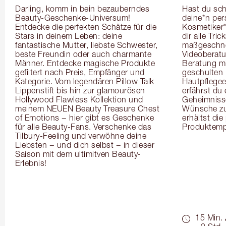
Darling, komm in bein bezauberndes 
Hast du sch
Beauty-Geschenke-Universum! 
deine*n pers
Entdecke die perfekten Schätze für die 
Kosmetiker*
Stars in deinem Leben: deine 
dir alle Tri
fantastische Mutter, liebste Schwester, 
maßgeschnei
beste Freundin oder auch charmante 
Videoberat
Männer. Entdecke magische Produkte 
Beratung mi
gefiltert nach Preis, Empfänger und 
geschulten 
Kategorie. Vom legendären Pillow Talk 
Hautpflegeex
Lippenstift bis hin zur glamourösen 
erfährst du
Hollywood Flawless Kollektion und 
Geheimnisse
meinem NEUEN Beauty Treasure Chest 
Wünsche zug
of Emotions − hier gibt es Geschenke 
erhältst die
für alle Beauty-Fans. Verschenke das 
Produktemp
Tilbury-Feeling und verwöhne deine 
Liebsten − und dich selbst − in dieser 
Saison mit dem ultimitven Beauty-
Erlebnis!
15 Min.