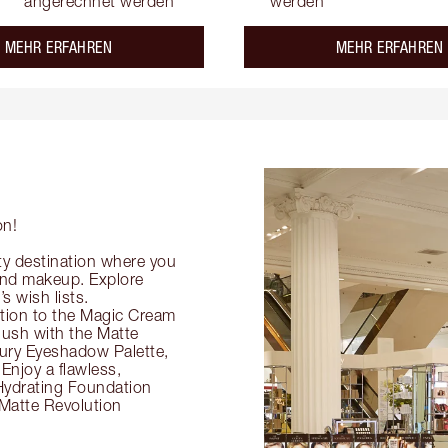
angerechnet werden
werden
about the
MEHR ERFAHREN
MEHR ERFAHREN
on!
ty destination where you
 and makeup. Explore
s wish lists.
ection to the Magic Cream
flush with the Matte
ury Eyeshadow Palette,
Enjoy a flawless,
Hydrating Foundation
 Matte Revolution