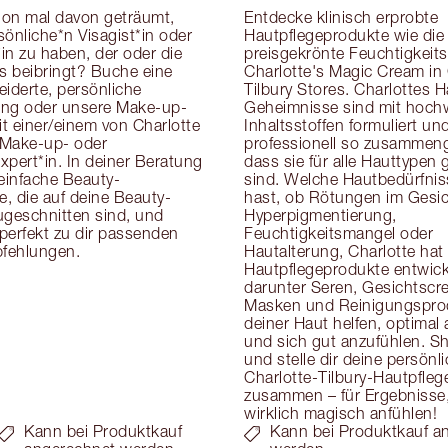
on mal davon geträumt, 
Entdecke klinisch erprobte 
önliche*n Visagist*in oder 
Hautpflegeprodukte wie die 
in zu haben, der oder die 
preisgekrönte Feuchtigkeits
cks beibringt? Buche eine 
Charlotte's Magic Cream in 
derte, persönliche 
Tilbury Stores. Charlottes H
ung oder unsere Make-up-
Geheimnisse sind mit hoch
t einer/einem von Charlotte 
Inhaltsstoffen formuliert und
Make-up- oder 
professionell so zusammenge
pert*in. In deiner Beratung 
dass sie für alle Hauttypen g
 einfache Beauty-
sind. Welche Hautbedürfnis
, die auf deine Beauty-
hast, ob Rötungen im Gesich
eschnitten sind, und 
Hyperpigmentierung, 
 perfekt zu dir passenden 
Feuchtigkeitsmangel oder 
fehlungen.
Hautalterung, Charlotte hat 
Hautpflegeprodukte entwicke
darunter Seren, Gesichtscre
Masken und Reinigungsprodu
deiner Haut helfen, optimal
und sich gut anzufühlen. Sh
und stelle dir deine persönli
Charlotte-Tilbury-Hautpflege
zusammen – für Ergebnisse, 
wirklich magisch anfühlen!
Kann bei Produktkauf
Kann bei Produktkauf a