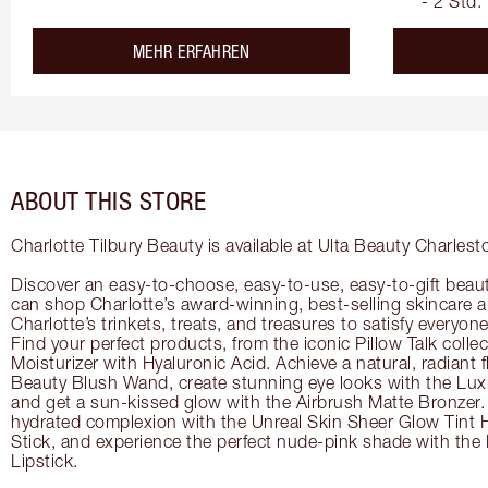
- 2 Std.
about the
MEHR ERFAHREN
ABOUT THIS STORE
Charlotte Tilbury Beauty is available at Ulta Beauty Charlest
Discover an easy-to-choose, easy-to-use, easy-to-gift beau
can shop Charlotte’s award-winning, best-selling skincare
Charlotte’s trinkets, treats, and treasures to satisfy everyone’
Find your perfect products, from the iconic Pillow Talk coll
Moisturizer with Hyaluronic Acid. Achieve a natural, radiant 
Beauty Blush Wand, create stunning eye looks with the Lux
and get a sun-kissed glow with the Airbrush Matte Bronzer. 
hydrated complexion with the Unreal Skin Sheer Glow Tint 
Stick, and experience the perfect nude-pink shade with the
Lipstick.