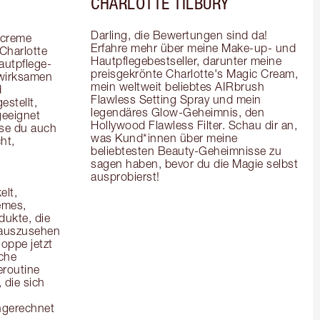
CHARLOTTE TILBURY
Darling, die Bewertungen sind da! 
creme 
Erfahre mehr über meine Make-up- und 
Charlotte 
Hautpflegebestseller, darunter meine 
autpflege-
preisgekrönte Charlotte's Magic Cream, 
wirksamen 
mein weltweit beliebtes AIRbrush 
 
Flawless Setting Spray und mein 
stellt, 
legendäres Glow-Geheimnis, den 
eeignet 
Hollywood Flawless Filter. Schau dir an, 
se du auch 
was Kund*innen über meine 
t, 
beliebtesten Beauty-Geheimnisse zu 
sagen haben, bevor du die Magie selbst 
ausprobierst!
lt, 
mes, 
kte, die 
 auszusehen 
oppe jetzt 
che 
routine 
die sich 
ngerechnet