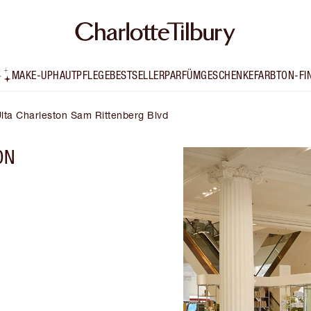
MAKE-UP
HAUTPFLEGE
BESTSELLER
PARFÜM
GESCHENKE
FARBTON-FI
Ulta Charleston Sam Rittenberg Blvd
ON