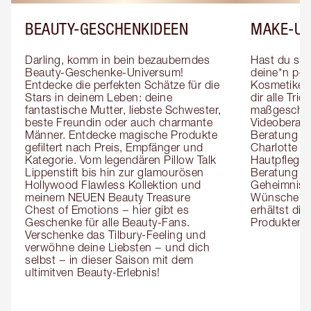
BEAUTY-GESCHENKIDEEN
MAKE-UP
Darling, komm in bein bezauberndes 
Hast du sch
Beauty-Geschenke-Universum! 
deine*n pers
Entdecke die perfekten Schätze für die 
Kosmetiker*
Stars in deinem Leben: deine 
dir alle Tri
fantastische Mutter, liebste Schwester, 
maßgeschnei
beste Freundin oder auch charmante 
Videoberat
Männer. Entdecke magische Produkte 
Beratung mi
gefiltert nach Preis, Empfänger und 
Charlotte g
Kategorie. Vom legendären Pillow Talk 
Hautpflegeex
Lippenstift bis hin zur glamourösen 
Beratung er
Hollywood Flawless Kollektion und 
Geheimnisse
meinem NEUEN Beauty Treasure 
Wünsche zug
Chest of Emotions − hier gibt es 
erhältst die
Geschenke für alle Beauty-Fans. 
Produktemp
Verschenke das Tilbury-Feeling und 
verwöhne deine Liebsten − und dich 
selbst − in dieser Saison mit dem 
ultimitven Beauty-Erlebnis!