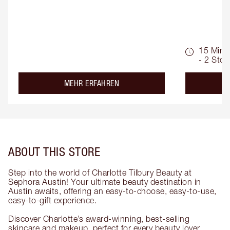
15 Min.
- 2 Std.
about the
MEHR ERFAHREN
ABOUT THIS STORE
Step into the world of Charlotte Tilbury Beauty at
Sephora Austin! Your ultimate beauty destination in
Austin awaits, offering an easy-to-choose, easy-to-use,
easy-to-gift experience.
Discover Charlotte’s award-winning, best-selling
skincare and makeup, perfect for every beauty lover.