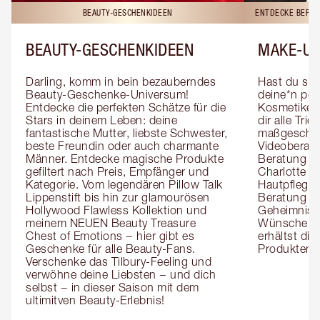
BEAUTY-GESCHENKIDEEN
ENTDECKE BERAT
BEAUTY-GESCHENKIDEEN
MAKE-UP
Darling, komm in bein bezauberndes 
Hast du sch
Beauty-Geschenke-Universum! 
deine*n pers
Entdecke die perfekten Schätze für die 
Kosmetiker*
Stars in deinem Leben: deine 
dir alle Tri
fantastische Mutter, liebste Schwester, 
maßgeschnei
beste Freundin oder auch charmante 
Videoberat
Männer. Entdecke magische Produkte 
Beratung mi
gefiltert nach Preis, Empfänger und 
Charlotte g
Kategorie. Vom legendären Pillow Talk 
Hautpflegeex
Lippenstift bis hin zur glamourösen 
Beratung er
Hollywood Flawless Kollektion und 
Geheimnisse
meinem NEUEN Beauty Treasure 
Wünsche zug
Chest of Emotions − hier gibt es 
erhältst die
Geschenke für alle Beauty-Fans. 
Produktemp
Verschenke das Tilbury-Feeling und 
verwöhne deine Liebsten − und dich 
selbst − in dieser Saison mit dem 
ultimitven Beauty-Erlebnis!