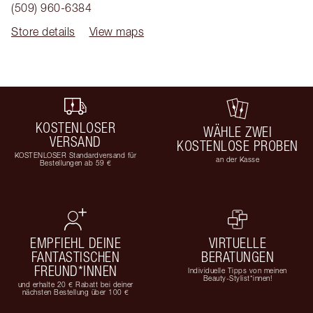
(509) 960-6384
Store details
View maps
KOSTENLOSER
WÄHLE ZWEI
VERSAND
KOSTENLOSE PROBEN
KOSTENLOSER Standardversand für
an der Kasse
Bestellungen ab 59 €
EMPFIEHL DEINE
VIRTUELLE
FANTASTISCHEN
BERATUNGEN
FREUND*INNEN
Individuelle Tipps von meinen
Beauty-Stylist*innen!
und erhalte 20 € Rabatt bei deiner
nächsten Bestellung über 100 €