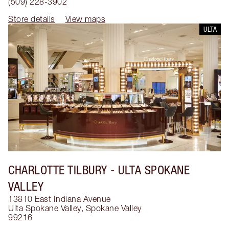
(509) 228-3902
Store details
View maps
ULTA
CHARLOTTE TILBURY
- ULTA SPOKANE
VALLEY
13810 East Indiana Avenue
Ulta Spokane Valley
,
Spokane Valley
99216