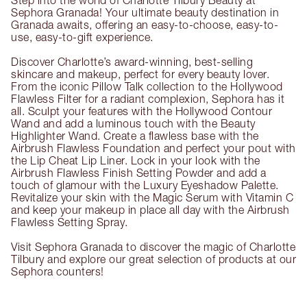
Step into the world of Charlotte Tilbury Beauty at
Sephora Granada! Your ultimate beauty destination in
Granada awaits, offering an easy-to-choose, easy-to-
use, easy-to-gift experience.
Discover Charlotte’s award-winning, best-selling
skincare and makeup, perfect for every beauty lover.
From the iconic Pillow Talk collection to the Hollywood
Flawless Filter for a radiant complexion, Sephora has it
all. Sculpt your features with the Hollywood Contour
Wand and add a luminous touch with the Beauty
Highlighter Wand. Create a flawless base with the
Airbrush Flawless Foundation and perfect your pout with
the Lip Cheat Lip Liner. Lock in your look with the
Airbrush Flawless Finish Setting Powder and add a
touch of glamour with the Luxury Eyeshadow Palette.
Revitalize your skin with the Magic Serum with Vitamin C
and keep your makeup in place all day with the Airbrush
Flawless Setting Spray.
Visit Sephora Granada to discover the magic of Charlotte
Tilbury and explore our great selection of products at our
Sephora counters!