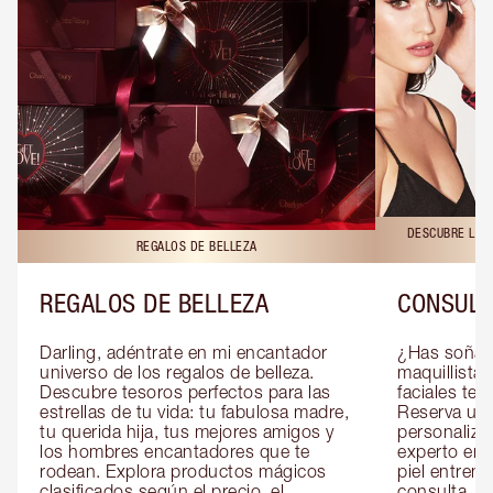
DESCUBRE LAS 
REGALOS DE BELLEZA
REGALOS DE BELLEZA
CONSULT
Darling, adéntrate en mi encantador 
¿Has soñado
universo de los regalos de belleza. 
maquillista 
Descubre tesoros perfectos para las 
faciales te 
estrellas de tu vida: tu fabulosa madre, 
Reserva una
tu querida hija, tus mejores amigos y 
personaliza
los hombres encantadores que te 
experto en m
rodean. Explora productos mágicos 
piel entrena
clasificados según el precio, el 
consulta, de