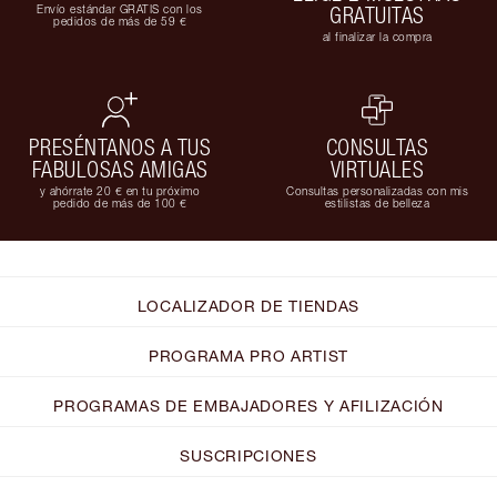
Envío estándar GRATIS con los
GRATUITAS
pedidos de más de 59 €
al finalizar la compra
PRESÉNTANOS A TUS
CONSULTAS
FABULOSAS AMIGAS
VIRTUALES
y ahórrate 20 € en tu próximo
Consultas personalizadas con mis
pedido de más de 100 €
estilistas de belleza
LOCALIZADOR DE TIENDAS
PROGRAMA PRO ARTIST
PROGRAMAS DE EMBAJADORES Y AFILIZACIÓN
SUSCRIPCIONES