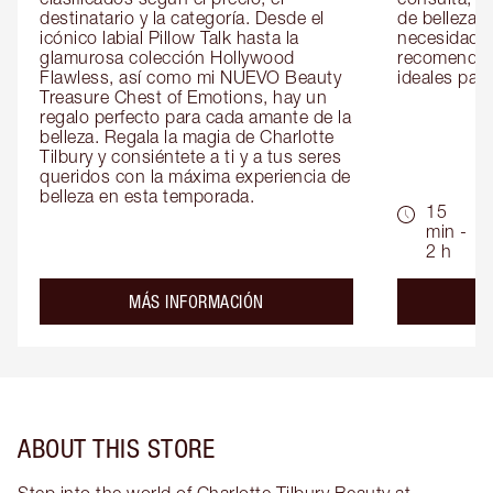
destinatario y la categoría. Desde el 
de belleza 
icónico labial Pillow Talk hasta la 
necesidades
glamurosa colección Hollywood 
recomendaci
Flawless, así como mi NUEVO Beauty 
ideales para 
Treasure Chest of Emotions, hay un 
regalo perfecto para cada amante de la 
belleza. Regala la magia de Charlotte 
Tilbury y consiéntete a ti y a tus seres 
queridos con la máxima experiencia de 
belleza en esta temporada.
15
min -
2 h
about the
MÁS INFORMACIÓN
ABOUT THIS STORE