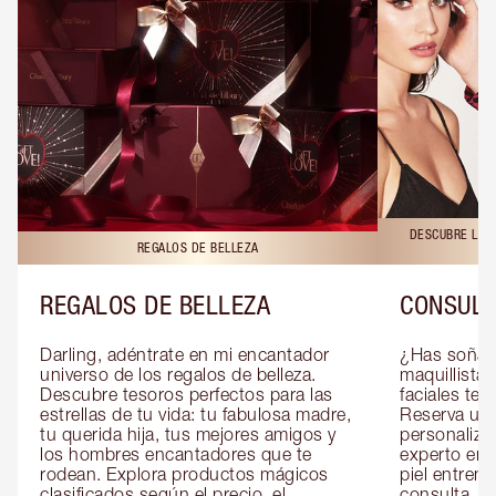
DESCUBRE LAS 
REGALOS DE BELLEZA
REGALOS DE BELLEZA
CONSULT
Darling, adéntrate en mi encantador 
¿Has soñado
universo de los regalos de belleza. 
maquillista 
Descubre tesoros perfectos para las 
faciales te 
estrellas de tu vida: tu fabulosa madre, 
Reserva una
tu querida hija, tus mejores amigos y 
personaliza
los hombres encantadores que te 
experto en m
rodean. Explora productos mágicos 
piel entrena
clasificados según el precio, el 
consulta, de