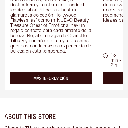
destinatario y la categoría. Desde el 
de belleza 
icónico labial Pillow Talk hasta la 
necesidades
glamurosa colección Hollywood 
recomendaci
Flawless, así como mi NUEVO Beauty 
ideales para 
Treasure Chest of Emotions, hay un 
regalo perfecto para cada amante de la 
belleza. Regala la magia de Charlotte 
Tilbury y consiéntete a ti y a tus seres 
queridos con la máxima experiencia de 
belleza en esta temporada.
15
min -
2 h
about the
MÁS INFORMACIÓN
ABOUT THIS STORE