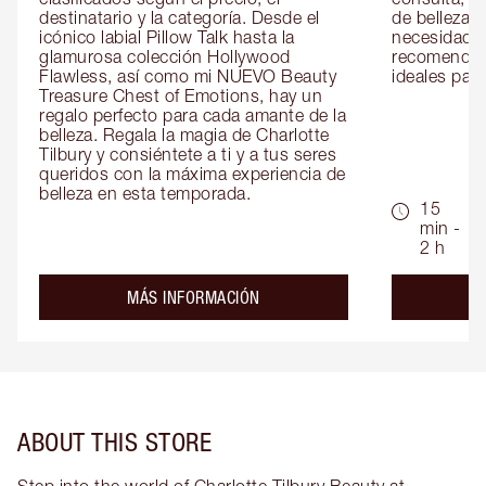
destinatario y la categoría. Desde el 
de belleza 
icónico labial Pillow Talk hasta la 
necesidades
glamurosa colección Hollywood 
recomendaci
Flawless, así como mi NUEVO Beauty 
ideales para 
Treasure Chest of Emotions, hay un 
regalo perfecto para cada amante de la 
belleza. Regala la magia de Charlotte 
Tilbury y consiéntete a ti y a tus seres 
queridos con la máxima experiencia de 
belleza en esta temporada.
15
min -
2 h
about the
MÁS INFORMACIÓN
ABOUT THIS STORE