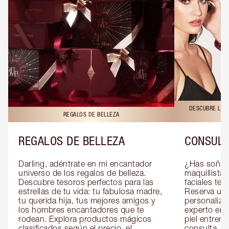
DESCUBRE LAS 
REGALOS DE BELLEZA
REGALOS DE BELLEZA
CONSULT
Darling, adéntrate en mi encantador 
¿Has soñado
universo de los regalos de belleza. 
maquillista 
Descubre tesoros perfectos para las 
faciales te 
estrellas de tu vida: tu fabulosa madre, 
Reserva una
tu querida hija, tus mejores amigos y 
personaliza
los hombres encantadores que te 
experto en m
rodean. Explora productos mágicos 
piel entrena
clasificados según el precio, el 
consulta, de