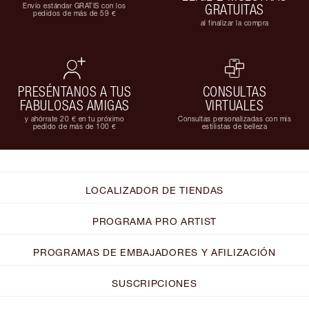
Envío estándar GRATIS con los
GRATUITAS
pedidos de más de 59 €
al finalizar la compra
PRESÉNTANOS A TUS
CONSULTAS
FABULOSAS AMIGAS
VIRTUALES
y ahórrate 20 € en tu próximo
Consultas personalizadas con mis
pedido de más de 100 €
estilistas de belleza
LOCALIZADOR DE TIENDAS
PROGRAMA PRO ARTIST
PROGRAMAS DE EMBAJADORES Y AFILIZACIÓN
SUSCRIPCIONES