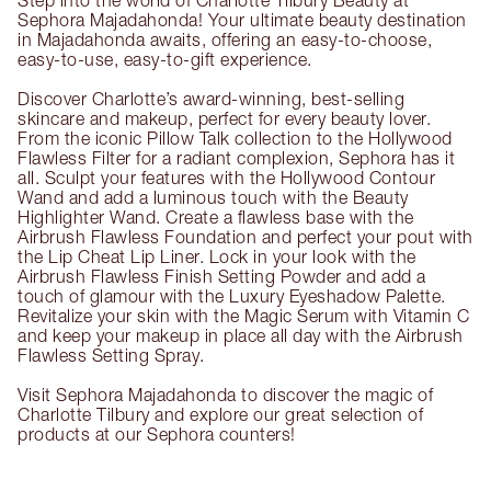
Step into the world of Charlotte Tilbury Beauty at
Sephora Majadahonda! Your ultimate beauty destination
in Majadahonda awaits, offering an easy-to-choose,
easy-to-use, easy-to-gift experience.
Discover Charlotte’s award-winning, best-selling
skincare and makeup, perfect for every beauty lover.
From the iconic Pillow Talk collection to the Hollywood
Flawless Filter for a radiant complexion, Sephora has it
all. Sculpt your features with the Hollywood Contour
Wand and add a luminous touch with the Beauty
Highlighter Wand. Create a flawless base with the
Airbrush Flawless Foundation and perfect your pout with
the Lip Cheat Lip Liner. Lock in your look with the
Airbrush Flawless Finish Setting Powder and add a
touch of glamour with the Luxury Eyeshadow Palette.
Revitalize your skin with the Magic Serum with Vitamin C
and keep your makeup in place all day with the Airbrush
Flawless Setting Spray.
Visit Sephora Majadahonda to discover the magic of
Charlotte Tilbury and explore our great selection of
products at our Sephora counters!