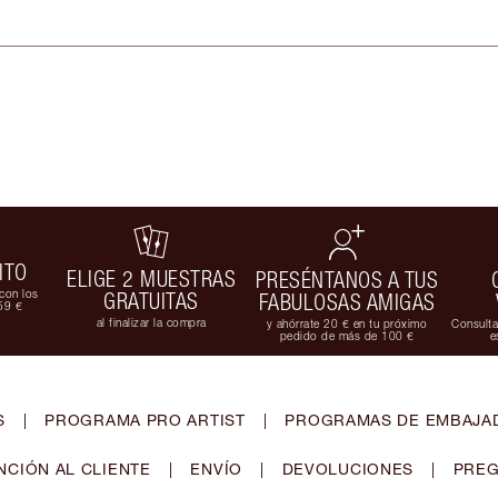
ITO
ELIGE 2 MUESTRAS
PRESÉNTANOS A TUS
con los
GRATUITAS
FABULOSAS AMIGAS
59 €
al finalizar la compra
y ahórrate 20 € en tu próximo
Consulta
pedido de más de 100 €
e
S
|
PROGRAMA PRO ARTIST
|
PROGRAMAS DE EMBAJAD
NCIÓN AL CLIENTE
|
ENVÍO
|
DEVOLUCIONES
|
PREG