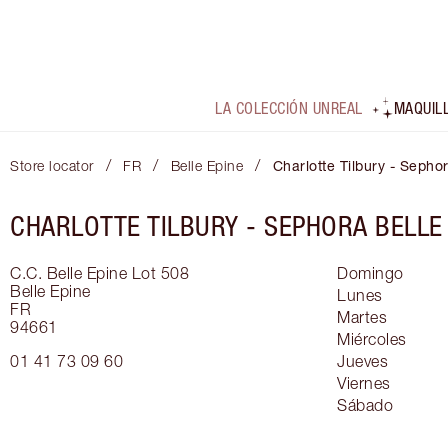
LA COLECCIÓN UNREAL
MAQUIL
/
/
/
Store locator
FR
Belle Epine
Charlotte Tilbury - Sepho
CHARLOTTE TILBURY -
SEPHORA BELLE 
C.C. Belle Epine Lot 508
Domingo
Belle Epine
Lunes
FR
Martes
94661
Miércoles
01 41 73 09 60
Jueves
Viernes
Sábado