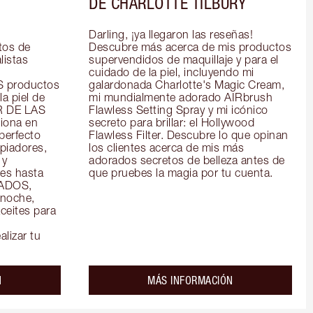
DE CHARLOTTE TILBURY
Darling, ¡ya llegaron las reseñas! 
os de 
Descubre más acerca de mis productos 
istas 
supervendidos de maquillaje y para el 
cuidado de la piel, incluyendo mi 
productos 
galardonada Charlotte's Magic Cream, 
a piel de 
mi mundialmente adorado AIRbrush 
R DE LAS 
Flawless Setting Spray y mi icónico 
ona en 
secreto para brillar: el Hollywood 
perfecto 
Flawless Filter. Descubre lo que opinan 
piadores, 
los clientes acerca de mis más 
y 
adorados secretos de belleza antes de 
es hasta 
que pruebes la magia por tu cuenta.
ADOS, 
noche, 
eites para 
alizar tu
about the
about the
N
MÁS INFORMACIÓN