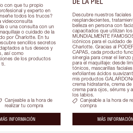
DE LA PIEL
 con que tu propio 
profesional y experto en 
Descubre nuestros faciales 
enseñe todos los trucos? 
resplandecientes, tratamient
 videoconsulta 
belleza en persona con facial
da o una consulta con un 
capacitados que utilizan los 
aquillaje o cuidado de la 
MUNDIALMENTE FAMOSOS 
do por Charlotte. En tu 
icónicos para el cuidado de l
scubre sencillos secretos 
Charlotte. Gracias al PODE
adaptados a tus deseos y 
CAPAS, cada producto funci
, así como 
sinergia para crear el lienzo 
ones de los productos 
para el maquillaje: desde lim
ti.
tónicos, mascarillas faciales 
exfoliantes ácidos suavizant
mis productos GALARDON
crema hidratante, crema de 
crema para ojos, sérums y ac
los labios.
Canjeable a la hora de
Canjeable a la hora de re
realizar tu compra
compra
about the
MÁS INFORMACIÓN
MÁS INFORMACIÓ