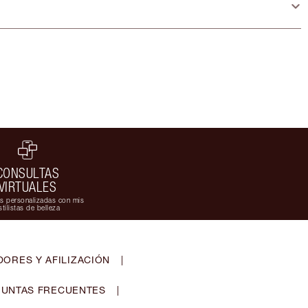
CONSULTAS
VIRTUALES
s personalizadas con mis
stilistas de belleza
ORES Y AFILIZACIÓN
|
UNTAS FRECUENTES
|