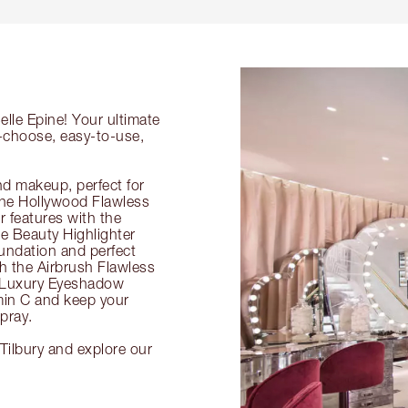
elle Epine! Your ultimate
o-choose, easy-to-use,
nd makeup, perfect for
 the Hollywood Flawless
ur features with the
 Beauty Highlighter
undation and perfect
th the Airbrush Flawless
e Luxury Eyeshadow
amin C and keep your
pray.
 Tilbury and explore our