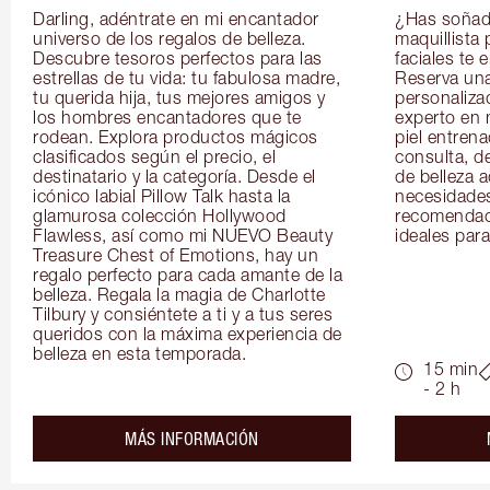
Darling, adéntrate en mi encantador 
¿Has soñado
universo de los regalos de belleza. 
maquillista 
Descubre tesoros perfectos para las 
faciales te 
estrellas de tu vida: tu fabulosa madre, 
Reserva una
tu querida hija, tus mejores amigos y 
personaliza
los hombres encantadores que te 
experto en m
rodean. Explora productos mágicos 
piel entrena
clasificados según el precio, el 
consulta, de
destinatario y la categoría. Desde el 
de belleza 
icónico labial Pillow Talk hasta la 
necesidades
glamurosa colección Hollywood 
recomendaci
Flawless, así como mi NUEVO Beauty 
ideales para 
Treasure Chest of Emotions, hay un 
regalo perfecto para cada amante de la 
belleza. Regala la magia de Charlotte 
Tilbury y consiéntete a ti y a tus seres 
queridos con la máxima experiencia de 
belleza en esta temporada.
15 min
- 2 h
about the
MÁS INFORMACIÓN