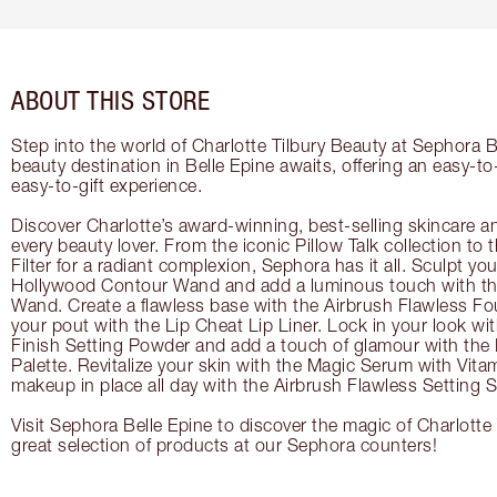
ABOUT THIS STORE
Step into the world of Charlotte Tilbury Beauty at Sephora B
beauty destination in Belle Epine awaits, offering an easy-t
easy-to-gift experience.
Discover Charlotte’s award-winning, best-selling skincare a
every beauty lover. From the iconic Pillow Talk collection to
Filter for a radiant complexion, Sephora has it all. Sculpt yo
Hollywood Contour Wand and add a luminous touch with the
Wand. Create a flawless base with the Airbrush Flawless Fo
your pout with the Lip Cheat Lip Liner. Lock in your look wi
Finish Setting Powder and add a touch of glamour with th
Palette. Revitalize your skin with the Magic Serum with Vit
makeup in place all day with the Airbrush Flawless Setting S
Visit Sephora Belle Epine to discover the magic of Charlotte
great selection of products at our Sephora counters!