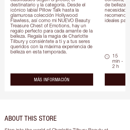
destinatario y la categoría. Desde el 
de belleza 
icónico labial Pillow Talk hasta la 
necesidades
glamurosa colección Hollywood 
recomendaci
Flawless, así como mi NUEVO Beauty 
ideales para 
Treasure Chest of Emotions, hay un 
regalo perfecto para cada amante de la 
belleza. Regala la magia de Charlotte 
Tilbury y consiéntete a ti y a tus seres 
queridos con la máxima experiencia de 
belleza en esta temporada.
15
min -
2 h
about the
MÁS INFORMACIÓN
ABOUT THIS STORE