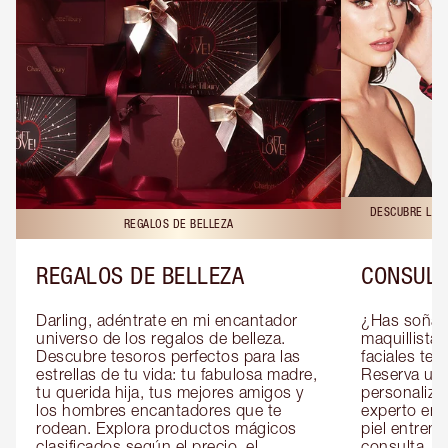
DESCUBRE LAS 
REGALOS DE BELLEZA
REGALOS DE BELLEZA
CONSULT
Darling, adéntrate en mi encantador 
¿Has soñado
universo de los regalos de belleza. 
maquillista 
Descubre tesoros perfectos para las 
faciales te 
estrellas de tu vida: tu fabulosa madre, 
Reserva una
tu querida hija, tus mejores amigos y 
personaliza
los hombres encantadores que te 
experto en m
rodean. Explora productos mágicos 
piel entrena
clasificados según el precio, el 
consulta, de