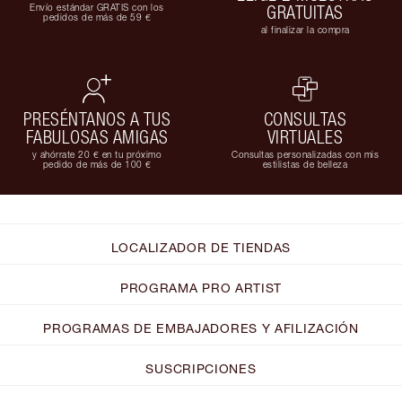
Envío estándar GRATIS con los
GRATUITAS
pedidos de más de 59 €
al finalizar la compra
PRESÉNTANOS A TUS
CONSULTAS
FABULOSAS AMIGAS
VIRTUALES
y ahórrate 20 € en tu próximo
Consultas personalizadas con mis
pedido de más de 100 €
estilistas de belleza
LOCALIZADOR DE TIENDAS
PROGRAMA PRO ARTIST
PROGRAMAS DE EMBAJADORES Y AFILIZACIÓN
SUSCRIPCIONES