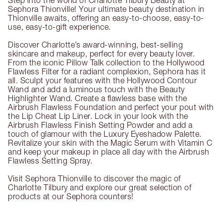
Step into the world of Charlotte Tilbury Beauty at
Sephora Thionville! Your ultimate beauty destination in
Thionville awaits, offering an easy-to-choose, easy-to-
use, easy-to-gift experience.
Discover Charlotte’s award-winning, best-selling
skincare and makeup, perfect for every beauty lover.
From the iconic Pillow Talk collection to the Hollywood
Flawless Filter for a radiant complexion, Sephora has it
all. Sculpt your features with the Hollywood Contour
Wand and add a luminous touch with the Beauty
Highlighter Wand. Create a flawless base with the
Airbrush Flawless Foundation and perfect your pout with
the Lip Cheat Lip Liner. Lock in your look with the
Airbrush Flawless Finish Setting Powder and add a
touch of glamour with the Luxury Eyeshadow Palette.
Revitalize your skin with the Magic Serum with Vitamin C
and keep your makeup in place all day with the Airbrush
Flawless Setting Spray.
Visit Sephora Thionville to discover the magic of
Charlotte Tilbury and explore our great selection of
products at our Sephora counters!