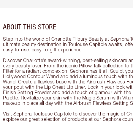
ABOUT THIS STORE
Step into the world of Charlotte Tilbury Beauty at Sephora 
ultimate beauty destination in Toulouse Capitole awaits, off
easy-to-use, easy-to-gift experience.
Discover Charlotte’s award-winning, best-selling skincare a
every beauty lover. From the iconic Pillow Talk collection to
Filter for a radiant complexion, Sephora has it all. Sculpt yo
Hollywood Contour Wand and add a luminous touch with the
Wand. Create a flawless base with the Airbrush Flawless Fo
your pout with the Lip Cheat Lip Liner. Lock in your look wi
Finish Setting Powder and add a touch of glamour with th
Palette. Revitalize your skin with the Magic Serum with Vit
makeup in place all day with the Airbrush Flawless Setting S
Visit Sephora Toulouse Capitole to discover the magic of Cha
explore our great selection of products at our Sephora coun