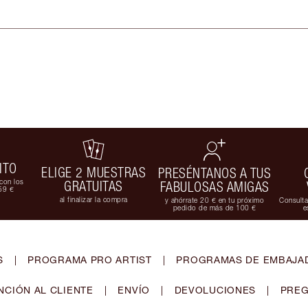
ITO
ELIGE 2 MUESTRAS
PRESÉNTANOS A TUS
con los
GRATUITAS
FABULOSAS AMIGAS
59 €
al finalizar la compra
y ahórrate 20 € en tu próximo
Consulta
pedido de más de 100 €
e
S
|
PROGRAMA PRO ARTIST
|
PROGRAMAS DE EMBAJAD
NCIÓN AL CLIENTE
|
ENVÍO
|
DEVOLUCIONES
|
PREG