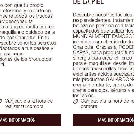
DE LA PIEL
 con que tu propio 
profesional y experto en 
Descubre nuestros faciales 
enseñe todos los trucos? 
resplandecientes, tratamient
 videoconsulta 
belleza en persona con facial
da o una consulta con un 
capacitados que utilizan los 
aquillaje o cuidado de la 
MUNDIALMENTE FAMOSOS 
do por Charlotte. En tu 
icónicos para el cuidado de l
scubre sencillos secretos 
Charlotte. Gracias al PODE
adaptados a tus deseos y 
CAPAS, cada producto funci
, así como 
sinergia para crear el lienzo 
ones de los productos 
para el maquillaje: desde lim
ti.
tónicos, mascarillas faciales 
exfoliantes ácidos suavizant
mis productos GALARDON
crema hidratante, crema de 
crema para ojos, sérums y ac
los labios.
Canjeable a la hora de
Canjeable a la hora de re
realizar tu compra
compra
about the
MÁS INFORMACIÓN
MÁS INFORMACIÓ