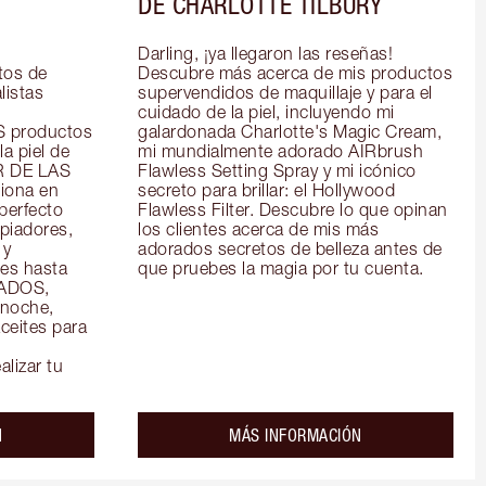
DE CHARLOTTE TILBURY
Darling, ¡ya llegaron las reseñas! 
os de 
Descubre más acerca de mis productos 
istas 
supervendidos de maquillaje y para el 
cuidado de la piel, incluyendo mi 
productos 
galardonada Charlotte's Magic Cream, 
a piel de 
mi mundialmente adorado AIRbrush 
R DE LAS 
Flawless Setting Spray y mi icónico 
ona en 
secreto para brillar: el Hollywood 
perfecto 
Flawless Filter. Descubre lo que opinan 
piadores, 
los clientes acerca de mis más 
y 
adorados secretos de belleza antes de 
es hasta 
que pruebes la magia por tu cuenta.
ADOS, 
noche, 
eites para 
alizar tu
about the
about the
N
MÁS INFORMACIÓN