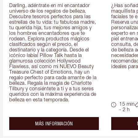
Darling, adéntrate en mi encantador 
¿Has soñado
universo de los regalos de belleza. 
maquillista 
Descubre tesoros perfectos para las 
faciales te 
estrellas de tu vida: tu fabulosa madre, 
Reserva una
tu querida hija, tus mejores amigos y 
personaliza
los hombres encantadores que te 
experto en m
rodean. Explora productos mágicos 
piel entrena
clasificados según el precio, el 
consulta, de
destinatario y la categoría. Desde el 
de belleza 
icónico labial Pillow Talk hasta la 
necesidades
glamurosa colección Hollywood 
recomendaci
Flawless, así como mi NUEVO Beauty 
ideales para 
Treasure Chest of Emotions, hay un 
regalo perfecto para cada amante de la 
belleza. Regala la magia de Charlotte 
Tilbury y consiéntete a ti y a tus seres 
queridos con la máxima experiencia de 
belleza en esta temporada.
15 min
- 2 h
about the
MÁS INFORMACIÓN