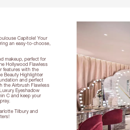
Toulouse Capitole! Your
ering an easy-to-choose,
nd makeup, perfect for
 the Hollywood Flawless
ur features with the
 Beauty Highlighter
undation and perfect
th the Airbrush Flawless
e Luxury Eyeshadow
amin C and keep your
pray.
rlotte Tilbury and
ters!