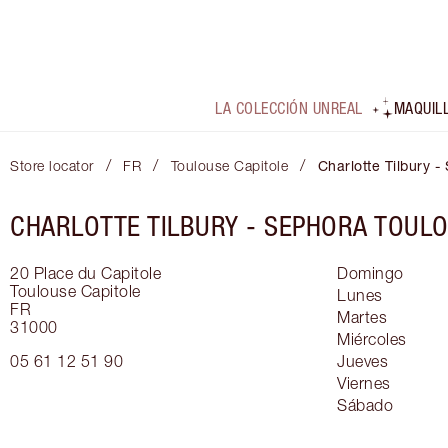
LA COLECCIÓN UNREAL
MAQUIL
/
/
/
Store locator
FR
Toulouse Capitole
Charlotte Tilbury 
CHARLOTTE TILBURY -
SEPHORA TOULO
20 Place du Capitole
Domingo
Toulouse Capitole
Lunes
FR
Martes
31000
Miércoles
05 61 12 51 90
Jueves
Viernes
Sábado