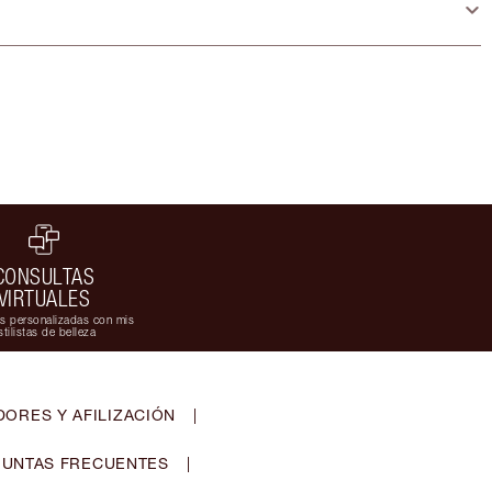
CONSULTAS
VIRTUALES
s personalizadas con mis
stilistas de belleza
ORES Y AFILIZACIÓN
|
UNTAS FRECUENTES
|