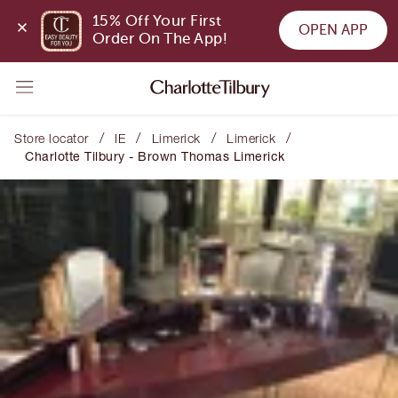
15% Off Your First 
OPEN APP
Order On The App!
/
/
/
/
Store locator
IE
Limerick
Limerick
Charlotte Tilbury - Brown Thomas Limerick