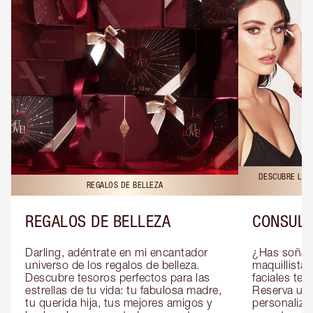
DESCUBRE LAS 
REGALOS DE BELLEZA
REGALOS DE BELLEZA
CONSULT
Darling, adéntrate en mi encantador 
¿Has soñado
universo de los regalos de belleza. 
maquillista 
Descubre tesoros perfectos para las 
faciales te 
estrellas de tu vida: tu fabulosa madre, 
Reserva una
tu querida hija, tus mejores amigos y 
personaliza