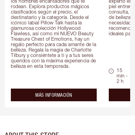
los hombres encantadores que te 
experto en m
rodean. Explora productos mágicos 
piel entrena
clasificados según el precio, el 
consulta, de
destinatario y la categoría. Desde el 
de belleza 
icónico labial Pillow Talk hasta la 
necesidades
glamurosa colección Hollywood 
recomendaci
Flawless, así como mi NUEVO Beauty 
ideales para 
Treasure Chest of Emotions, hay un 
regalo perfecto para cada amante de la 
belleza. Regala la magia de Charlotte 
Tilbury y consiéntete a ti y a tus seres 
queridos con la máxima experiencia de 
belleza en esta temporada.
15
min -
2 h
about the
MÁS INFORMACIÓN
ABOUT THIS STORE