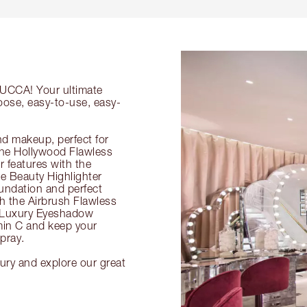
 LUCCA! Your ultimate
oose, easy-to-use, easy-
nd makeup, perfect for
 the Hollywood Flawless
ur features with the
 Beauty Highlighter
undation and perfect
th the Airbrush Flawless
e Luxury Eyeshadow
amin C and keep your
pray.
ury and explore our great