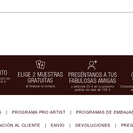
ITO
ELIGE 2 MUESTRAS
PRESÉNTANOS A TUS
con los
GRATUITAS
FABULOSAS AMIGAS
59 €
al finalizar la compra
y ahórrate 20 € en tu próximo
Consulta
pedido de más de 100 €
e
S
|
PROGRAMA PRO ARTIST
|
PROGRAMAS DE EMBAJAD
NCIÓN AL CLIENTE
|
ENVÍO
|
DEVOLUCIONES
|
PREG