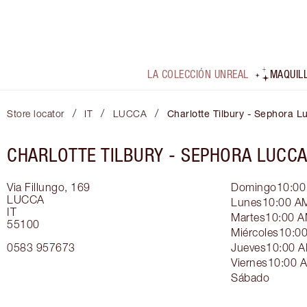
LA COLECCIÓN UNREAL
MAQUIL
/
/
/
Store locator
IT
LUCCA
Charlotte Tilbury - Sephora L
CHARLOTTE TILBURY -
SEPHORA LUCC
Via Fillungo, 169
Domingo
10:00
LUCCA
Lunes
10:00 A
IT
Martes
10:00 A
55100
Miércoles
10:00
0583 957673
Jueves
10:00 A
Viernes
10:00 
Sábado