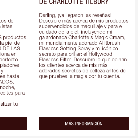
DE CHARLOTTE TILBURY
Darling, ¡ya llegaron las reseñas! 
os de 
Descubre más acerca de mis productos 
istas 
supervendidos de maquillaje y para el 
cuidado de la piel, incluyendo mi 
productos 
galardonada Charlotte's Magic Cream, 
a piel de 
mi mundialmente adorado AIRbrush 
R DE LAS 
Flawless Setting Spray y mi icónico 
ona en 
secreto para brillar: el Hollywood 
perfecto 
Flawless Filter. Descubre lo que opinan 
piadores, 
los clientes acerca de mis más 
y 
adorados secretos de belleza antes de 
es hasta 
que pruebes la magia por tu cuenta.
ADOS, 
noche, 
eites para 
alizar tu
about the
about the
N
MÁS INFORMACIÓN