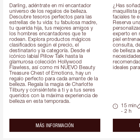
Darling, adéntrate en mi encantador 
¿Has soñado
universo de los regalos de belleza. 
maquillista 
Descubre tesoros perfectos para las 
faciales te 
estrellas de tu vida: tu fabulosa madre, 
Reserva una
tu querida hija, tus mejores amigos y 
personaliza
los hombres encantadores que te 
experto en m
rodean. Explora productos mágicos 
piel entrena
clasificados según el precio, el 
consulta, de
destinatario y la categoría. Desde el 
de belleza 
icónico labial Pillow Talk hasta la 
necesidades
glamurosa colección Hollywood 
recomendaci
Flawless, así como mi NUEVO Beauty 
ideales para 
Treasure Chest of Emotions, hay un 
regalo perfecto para cada amante de la 
belleza. Regala la magia de Charlotte 
Tilbury y consiéntete a ti y a tus seres 
queridos con la máxima experiencia de 
belleza en esta temporada.
15 min
- 2 h
about the
MÁS INFORMACIÓN