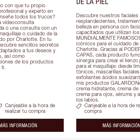
DE LA PIEL
 con que tu propio 
profesional y experto en 
Descubre nuestros faciales 
enseñe todos los trucos? 
resplandecientes, tratamient
 videoconsulta 
belleza en persona con facial
da o una consulta con un 
capacitados que utilizan los 
aquillaje o cuidado de la 
MUNDIALMENTE FAMOSOS 
do por Charlotte. En tu 
icónicos para el cuidado de l
scubre sencillos secretos 
Charlotte. Gracias al PODE
adaptados a tus deseos y 
CAPAS, cada producto funci
, así como 
sinergia para crear el lienzo 
ones de los productos 
para el maquillaje: desde lim
ti.
tónicos, mascarillas faciales 
exfoliantes ácidos suavizant
mis productos GALARDON
crema hidratante, crema de 
crema para ojos, sérums y ac
los labios.
Canjeable a la hora de
Canjeable a la hora de re
realizar tu compra
compra
about the
MÁS INFORMACIÓN
MÁS INFORMACIÓ