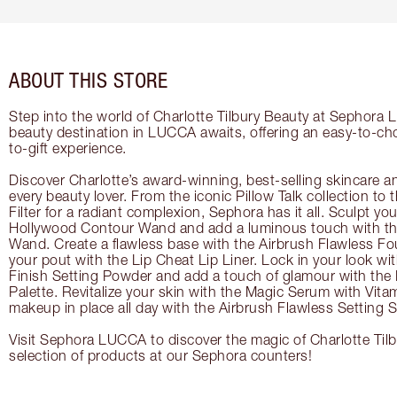
ABOUT THIS STORE
Step into the world of Charlotte Tilbury Beauty at Sephora
beauty destination in LUCCA awaits, offering an easy-to-ch
to-gift experience.
Discover Charlotte’s award-winning, best-selling skincare a
every beauty lover. From the iconic Pillow Talk collection to
Filter for a radiant complexion, Sephora has it all. Sculpt yo
Hollywood Contour Wand and add a luminous touch with the
Wand. Create a flawless base with the Airbrush Flawless Fo
your pout with the Lip Cheat Lip Liner. Lock in your look wi
Finish Setting Powder and add a touch of glamour with th
Palette. Revitalize your skin with the Magic Serum with Vit
makeup in place all day with the Airbrush Flawless Setting S
Visit Sephora LUCCA to discover the magic of Charlotte Tilb
selection of products at our Sephora counters!