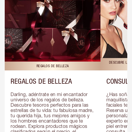
DESCUBRE LAS 
REGALOS DE BELLEZA
REGALOS DE BELLEZA
CONSULT
Darling, adéntrate en mi encantador 
¿Has soñado
universo de los regalos de belleza. 
maquillista 
Descubre tesoros perfectos para las 
faciales te 
estrellas de tu vida: tu fabulosa madre, 
Reserva una
tu querida hija, tus mejores amigos y 
personaliza
los hombres encantadores que te 
experto en m
rodean. Explora productos mágicos 
piel entrena
clasificados según el precio, el 
consulta, de