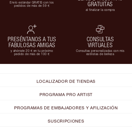
Envío estándar GRATIS con los
GRATUITAS
pedidos de más de 59 €
al finalizar la compra
PRESÉNTANOS A TUS
CONSULTAS
FABULOSAS AMIGAS
VIRTUALES
y ahórrate 20 € en tu próximo
Consultas personalizadas con mis
pedido de más de 100 €
estilistas de belleza
LOCALIZADOR DE TIENDAS
PROGRAMA PRO ARTIST
PROGRAMAS DE EMBAJADORES Y AFILIZACIÓN
SUSCRIPCIONES