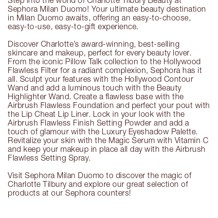
Step into the world of Charlotte Tilbury Beauty at
Sephora Milan Duomo! Your ultimate beauty destination
in Milan Duomo awaits, offering an easy-to-choose,
easy-to-use, easy-to-gift experience.
Discover Charlotte’s award-winning, best-selling
skincare and makeup, perfect for every beauty lover.
From the iconic Pillow Talk collection to the Hollywood
Flawless Filter for a radiant complexion, Sephora has it
all. Sculpt your features with the Hollywood Contour
Wand and add a luminous touch with the Beauty
Highlighter Wand. Create a flawless base with the
Airbrush Flawless Foundation and perfect your pout with
the Lip Cheat Lip Liner. Lock in your look with the
Airbrush Flawless Finish Setting Powder and add a
touch of glamour with the Luxury Eyeshadow Palette.
Revitalize your skin with the Magic Serum with Vitamin C
and keep your makeup in place all day with the Airbrush
Flawless Setting Spray.
Visit Sephora Milan Duomo to discover the magic of
Charlotte Tilbury and explore our great selection of
products at our Sephora counters!