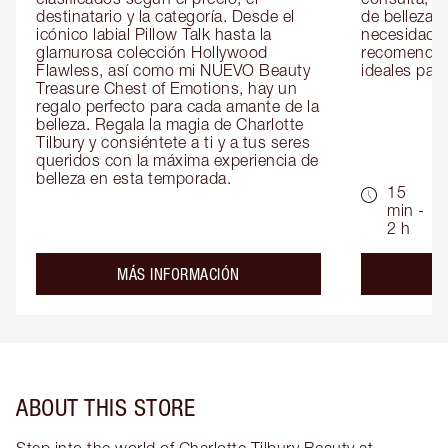
destinatario y la categoría. Desde el 
de belleza 
icónico labial Pillow Talk hasta la 
necesidades
glamurosa colección Hollywood 
recomendaci
Flawless, así como mi NUEVO Beauty 
ideales para 
Treasure Chest of Emotions, hay un 
regalo perfecto para cada amante de la 
belleza. Regala la magia de Charlotte 
Tilbury y consiéntete a ti y a tus seres 
queridos con la máxima experiencia de 
belleza en esta temporada.
15
min -
2 h
about the
MÁS INFORMACIÓN
ABOUT THIS STORE