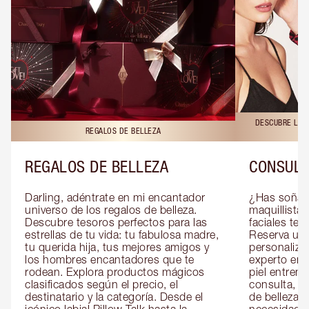
DESCUBRE LAS 
REGALOS DE BELLEZA
REGALOS DE BELLEZA
CONSULT
Darling, adéntrate en mi encantador 
¿Has soñado
universo de los regalos de belleza. 
maquillista 
Descubre tesoros perfectos para las 
faciales te 
estrellas de tu vida: tu fabulosa madre, 
Reserva una
tu querida hija, tus mejores amigos y 
personaliza
los hombres encantadores que te 
experto en m
rodean. Explora productos mágicos 
piel entrena
clasificados según el precio, el 
consulta, de
destinatario y la categoría. Desde el 
de belleza 