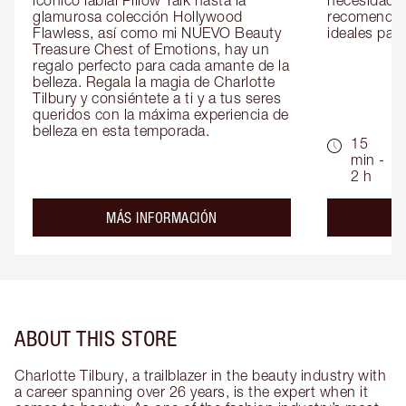
icónico labial Pillow Talk hasta la 
necesidades
glamurosa colección Hollywood 
recomendaci
Flawless, así como mi NUEVO Beauty 
ideales para 
Treasure Chest of Emotions, hay un 
regalo perfecto para cada amante de la 
belleza. Regala la magia de Charlotte 
Tilbury y consiéntete a ti y a tus seres 
queridos con la máxima experiencia de 
belleza en esta temporada.
15
min -
2 h
about the
MÁS INFORMACIÓN
ABOUT THIS STORE
Charlotte Tilbury, a trailblazer in the beauty industry with
a career spanning over 26 years, is the expert when it