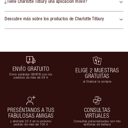
¿Tiene Charlotte Tilbury una aplicación móvil?
Descubre más sobre los productos de Charlotte Tilbury
ENVÍO GRATUITO
ELIGE 2 MUESTRAS
Envío estándar GRATIS con los
GRATUITAS
pedidos de más de 59 €
al finalizar la compra
PRESÉNTANOS A TUS
CONSULTAS
FABULOSAS AMIGAS
VIRTUALES
y ahórrate 20 € en tu próximo
Consultas personalizadas con mis
pedido de más de 100 €
estilistas de belleza