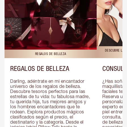
DESCUBRE LAS 
REGALOS DE BELLEZA
REGALOS DE BELLEZA
CONSULT
Darling, adéntrate en mi encantador 
¿Has soñado
universo de los regalos de belleza. 
maquillista 
Descubre tesoros perfectos para las 
faciales te 
estrellas de tu vida: tu fabulosa madre, 
Reserva una
tu querida hija, tus mejores amigos y 
personaliza
los hombres encantadores que te 
experto en m
rodean. Explora productos mágicos 
piel entrena
clasificados según el precio, el 
consulta, de
destinatario y la categoría. Desde el 
de belleza 