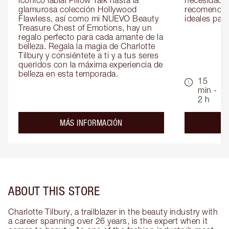
icónico labial Pillow Talk hasta la 
necesidades
glamurosa colección Hollywood 
recomendaci
Flawless, así como mi NUEVO Beauty 
ideales para 
Treasure Chest of Emotions, hay un 
regalo perfecto para cada amante de la 
belleza. Regala la magia de Charlotte 
Tilbury y consiéntete a ti y a tus seres 
queridos con la máxima experiencia de 
belleza en esta temporada.
15
min -
2 h
about the
MÁS INFORMACIÓN
ABOUT THIS STORE
Charlotte Tilbury, a trailblazer in the beauty industry with
a career spanning over 26 years, is the expert when it