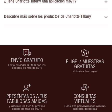
¿Tiene Charlotte Tilbury una aplicación móvil?
Descubre más sobre los productos de Charlotte Tilbury
ENVÍO GRATUITO
ELIGE 2 MUESTRAS
Envío estándar GRATIS con los
GRATUITAS
pedidos de más de 59 €
al finalizar la compra
PRESÉNTANOS A TUS
CONSULTAS
FABULOSAS AMIGAS
VIRTUALES
y ahórrate 20 € en tu próximo
Consultas personalizadas con mis
pedido de más de 100 €
estilistas de belleza