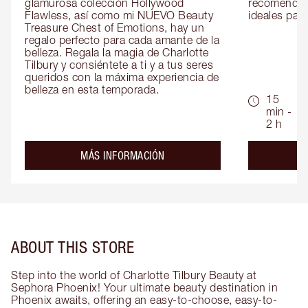
glamurosa colección Hollywood 
recomendaci
Flawless, así como mi NUEVO Beauty 
ideales para 
Treasure Chest of Emotions, hay un 
regalo perfecto para cada amante de la 
belleza. Regala la magia de Charlotte 
Tilbury y consiéntete a ti y a tus seres 
queridos con la máxima experiencia de 
belleza en esta temporada.
15
min -
2 h
about the
MÁS INFORMACIÓN
ABOUT THIS STORE
Step into the world of Charlotte Tilbury Beauty at
Sephora Phoenix! Your ultimate beauty destination in
Phoenix awaits, offering an easy-to-choose, easy-to-