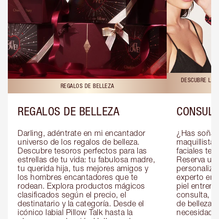
DESCUBRE LAS 
REGALOS DE BELLEZA
REGALOS DE BELLEZA
CONSULT
Darling, adéntrate en mi encantador 
¿Has soñado
universo de los regalos de belleza. 
maquillista 
Descubre tesoros perfectos para las 
faciales te 
estrellas de tu vida: tu fabulosa madre, 
Reserva una
tu querida hija, tus mejores amigos y 
personaliza
los hombres encantadores que te 
experto en m
rodean. Explora productos mágicos 
piel entrena
clasificados según el precio, el 
consulta, de
destinatario y la categoría. Desde el 
de belleza 
icónico labial Pillow Talk hasta la 
necesidades